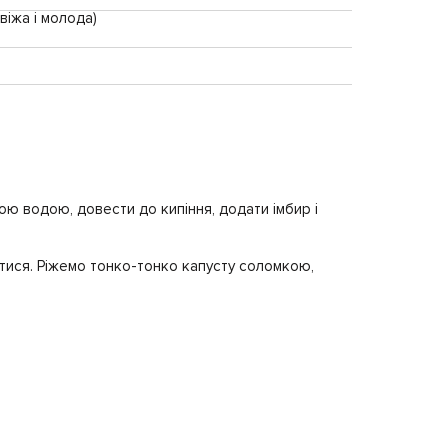
віжа і молода)
ою водою, довести до кипіння, додати імбир і
итися. Ріжемо тонко-тонко капусту соломкою,