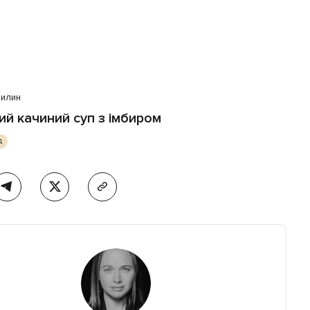
вилин
ий качиний суп з імбиром
д