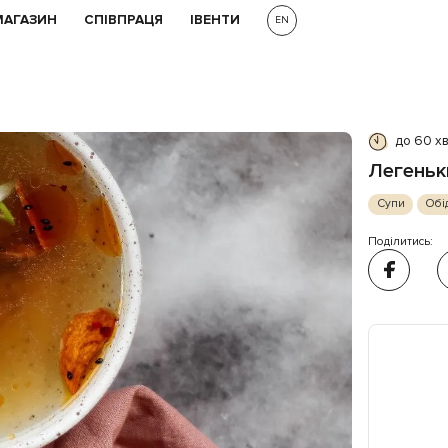
МАГАЗИН
СПІВПРАЦЯ
ІВЕНТИ
EN
до 60 х
Легеньк
Супи
Обі
Поділитись: