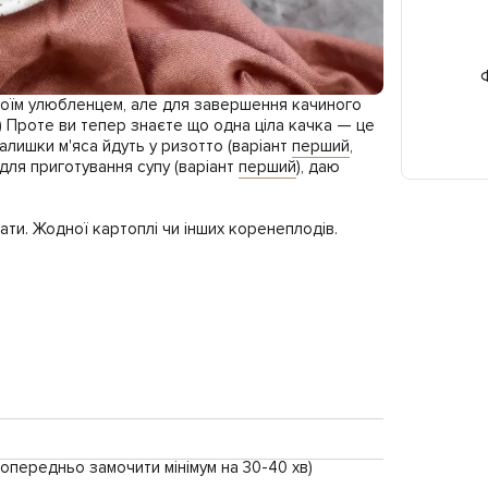
Ф
 моїм улюбленцем, але для завершення качиного
) Проте ви тепер знаєте що одна ціла качка — це
 залишки м'яса йдуть у ризотто (варіант
перший
,
 для приготування супу (варіант
перший
), даю
ати. Жодної картоплі чи інших коренеплодів.
попередньо замочити мінімум на 30-40 хв)