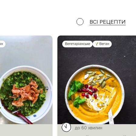
ВСІ РЕЦЕПТИ
ан
Вегетаріанське
Веган
до 60 хвилин