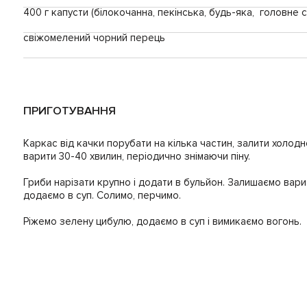
400 г капусти (білокочанна, пекінська, будь-яка, головне с
свіжомелений чорний перець
ПРИГОТУВАННЯ
Каркас від качки порубати на кілька частин, залити холодн
варити 30-40 хвилин, періодично знімаючи піну.
Гриби нарізати крупно і додати в бульйон. Залишаємо вар
додаємо в суп. Солимо, перчимо.
Ріжемо зелену цибулю, додаємо в суп і вимикаємо вогонь.