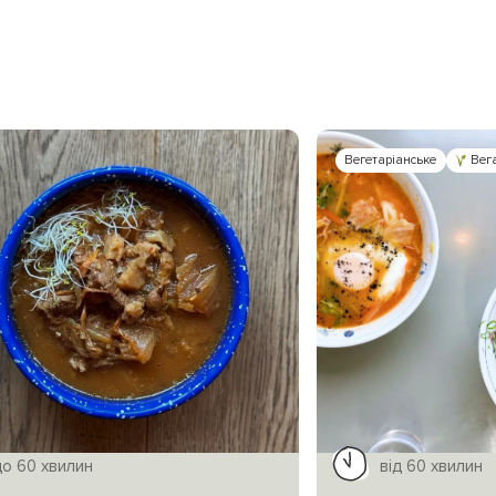
Вегетаріанське
Вег
до 60 хвилин
від 60 хвилин