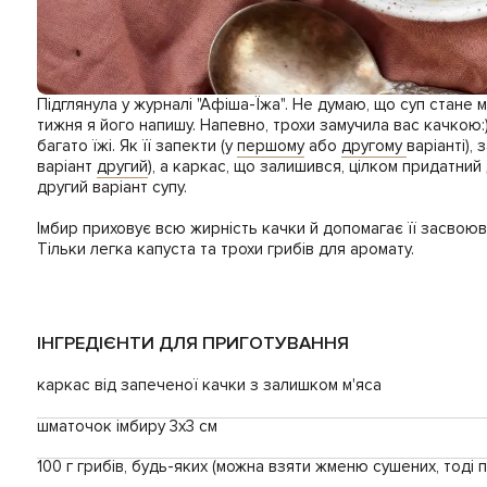
Підглянула у журналі "Афіша-Їжа". Не думаю, що суп стане
тижня я його напишу. Напевно, трохи замучила вас качкою:
багато їжі. Як її запекти (у
першому
або
другому
варіанті),
варіант
другий
), а каркас, що залишився, цілком придатний
другий варіант супу.
Імбир приховує всю жирність качки й допомагає її засвоюв
Тільки легка капуста та трохи грибів для аромату.
ІНГРЕДІЄНТИ ДЛЯ ПРИГОТУВАННЯ
каркас від запеченої качки з залишком м'яса
шматочок імбиру 3х3 см
100 г грибів, будь-яких (можна взяти жменю сушених, тоді 