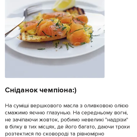
Сніданок чемпіона:)
На суміші вершкового масла з оливковою олією
смажимо яєчню глазунью. На середньому вогні,
не зачіпаючи жовток, робимо невеликі "надрізи"
в білку в тих місцях, де його багато, даючи трохи
розтектися по сковороді та рівномірно