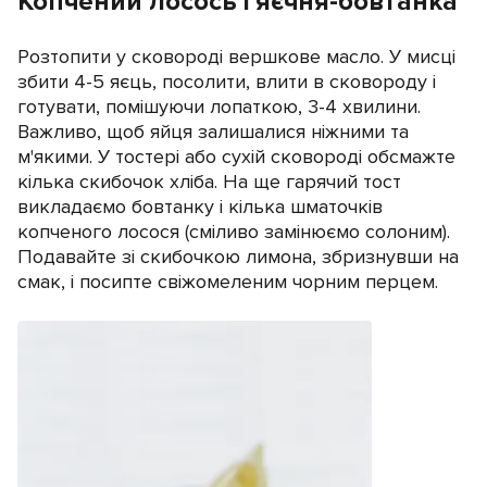
Копчений лосось і яєчня-бовтанка
Розтопити у сковороді вершкове масло. У мисці
збити 4-5 яєць, посолити, влити в сковороду і
готувати, помішуючи лопаткою, 3-4 хвилини.
Важливо, щоб яйця залишалися ніжними та
м'якими. У тостері або сухій сковороді обсмажте
кілька скибочок хліба. На ще гарячий тост
викладаємо бовтанку і кілька шматочків
копченого лосося (сміливо замінюємо солоним).
Подавайте зі скибочкою лимона, збризнувши на
смак, і посипте свіжомеленим чорним перцем.