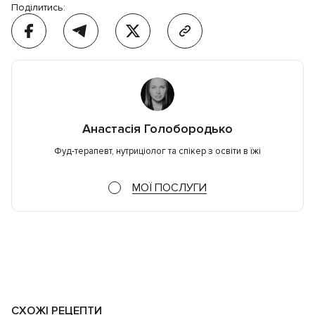
Поділитись:
Анастасія Голобородько
Фуд-терапевт, нутриціолог та спікер з освіти в їжі
МОЇ ПОСЛУГИ
СХОЖІ РЕЦЕПТИ