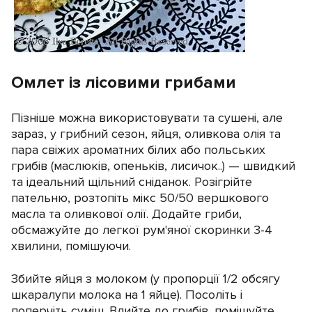
Омлет із лісовими грибами
Пізніше можна використовувати та сушені, але
зараз, у грибний сезон, яйця, оливкова олія та
пара свіжих ароматних білих або польських
грибів (маслюків, опеньків, лисичок..) — швидкий
та ідеальний щільний сніданок. Розігрійте
пательню, розтопіть мікс 50/50 вершкового
масла та оливкової олії. Додайте гриби,
обсмажуйте до легкої рум'яної скоринки 3-4
хвилини, помішуючи.
Збийте яйця з молоком (у пропорції 1/2 обсягу
шкаралупи молока на 1 яйце). Посоліть і
поперчіть суміш. Влийте до грибів, помішуйте.