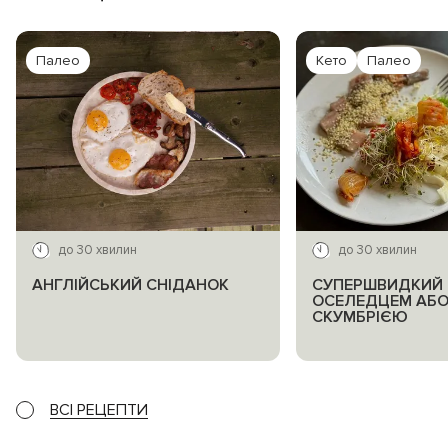
Палео
Кето
Палео
до 30 хвилин
до 30 хвилин
АНГЛІЙСЬКИЙ СНІДАНОК
СУПЕРШВИДКИЙ 
ОСЕЛЕДЦЕМ АБ
СКУМБРІЄЮ
ВСІ РЕЦЕПТИ