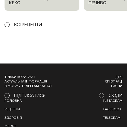
КЕКС
ПЕЧИВО
ВСІ РЕЦЕПТИ
ТІЛЬКИ КОРИСНА І
ДЛЯ
АКТУАЛЬНА ІНФОРМАЦІЯ
СПІВПРАЦІ
В МОЄМУ ТЕЛЕГРАМ КАНАЛІ
ТИСНИ
ПІДПИСАТИСЯ
СЮДИ
ГОЛОВНА
INSTAGRAM
РЕЦЕПТИ
FACEBOOK
ЗДОРОВ'Я
TELEGRAM
СПОРТ