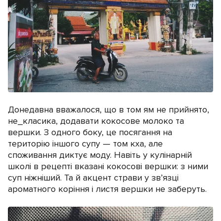
Донедавна вважалося, що в том ям не прийнято,
не_класика, додавати кокосове молоко та
вершки. З одного боку, це посягання на
територію іншого супу — том кха, але
споживання диктує моду. Навіть у кулінарній
школі в рецепті вказані кокосові вершки: з ними
суп ніжніший. Та й акцент страви у зв’язці
ароматного коріння і листя вершки не заберуть.