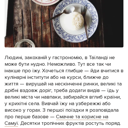
Людині, закоханій у гастрономію, в Таїланді не
може бути нудно. Неможливо. Тут все так чи
інакше про їжу. Хочеться глибше — йди вчитися в
кулінарні інститути або на курси, ближче до
життя — вирушай на нескінченні ринки, великі та
дрібні вздовж доріг, треба додати видів — їдь у
великі міста чи навпаки, забирайся вглиб країни,
у крихітні села. Вивчай їжу на узбережжі або
високо у горах. З першої поїздки я розповідала
про перше базове —
Смачне та корисне на
Самуї
. Десятки тропічних фруктів ростуть поряд.