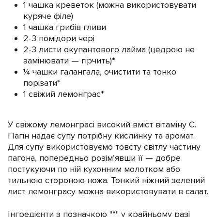
1 чашка креветок (можна використовувати
куряче філе)
1 чашка грибів гливи
2-3 помідори чері
2-3 листи окупантового лайма (цедрою не
замінювати — гірчить)*
¼ чашки галангала, очистити та тонко
порізати*
1 свіжий лемонграс*
У свіжому лемонграсі високий вміст вітаміну С.
Пагін надає супу потрібну кислинку та аромат.
Для супу використовуємо товсту світлу частину
пагона, попередньо розім’явши її — добре
постукуючи по ній кухонним молотком або
тильною стороною ножа. Тонкий ніжний зелений
лист лемонграсу можна використовувати в салат.
Інгредієнти з позначкою "*" у крайньому разі