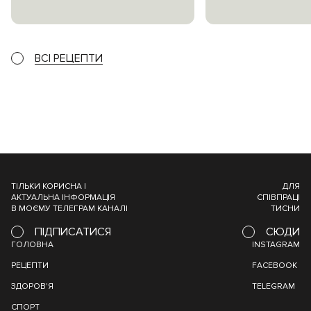
ВСІ РЕЦЕПТИ
ТІЛЬКИ КОРИСНА І
ДЛЯ
АКТУАЛЬНА ІНФОРМАЦІЯ
СПІВПРАЦІ
В МОЄМУ ТЕЛЕГРАМ КАНАЛІ
ТИСНИ
ПІДПИСАТИСЯ
СЮДИ
ГОЛОВНА
INSTAGRAM
РЕЦЕПТИ
FACEBOOK
ЗДОРОВ'Я
TELEGRAM
СПОРТ