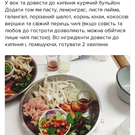
У вок та довести до кипіння курячий бульйон.
Додати том ям пасту, лемонграс, листя лайма,
галангал, порізаний шалот, корінь кінзи, кокосові
вершки та свіжий перець чилі (якщо совість та
любов до гостроти дозволяють; можна обійтися
лише чилі пастою). Всі інгредієнти довести до
кипіння і, помішуючи, готувати 2 хвилини.