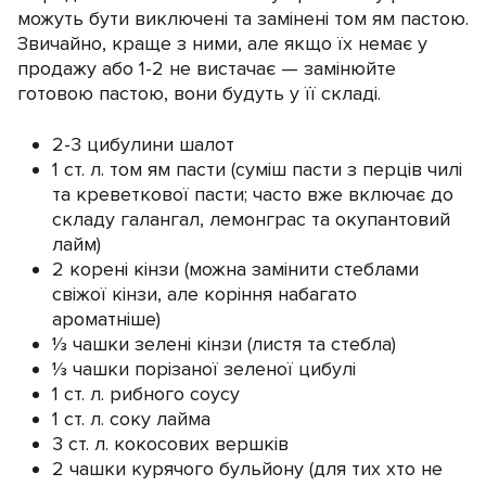
можуть бути виключені та замінені том ям пастою.
Звичайно, краще з ними, але якщо їх немає у
продажу або 1-2 не вистачає — замінюйте
готовою пастою, вони будуть у її складі.
2-3 цибулини шалот
1 ст. л. том ям пасти (суміш пасти з перців чилі
та креветкової пасти; часто вже включає до
складу галангал, лемонграс та окупантовий
лайм)
2 корені кінзи (можна замінити стеблами
свіжої кінзи, але коріння набагато
ароматніше)
⅓ чашки зелені кінзи (листя та стебла)
⅓ чашки порізаної зеленої цибулі
1 ст. л. рибного соусу
1 ст. л. соку лайма
3 ст. л. кокосових вершків
2 чашки курячого бульйону (для тих хто не