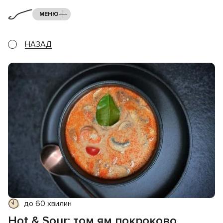
МЕНЮ
НАЗАД
до 60 хвилин
Hot & Sour: том ям покроково