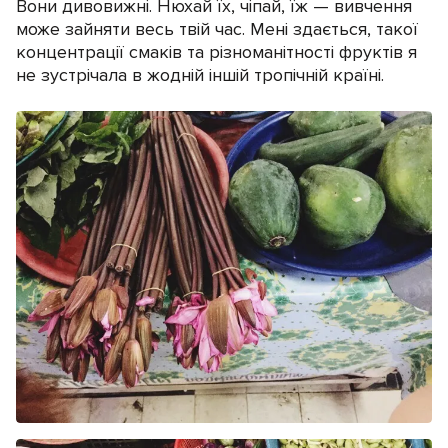
Вони дивовижні. Нюхай їх, чіпай, їж — вивчення
може зайняти весь твій час. Мені здається, такої
концентрації смаків та різноманітності фруктів я
не зустрічала в жодній іншій тропічній країні.