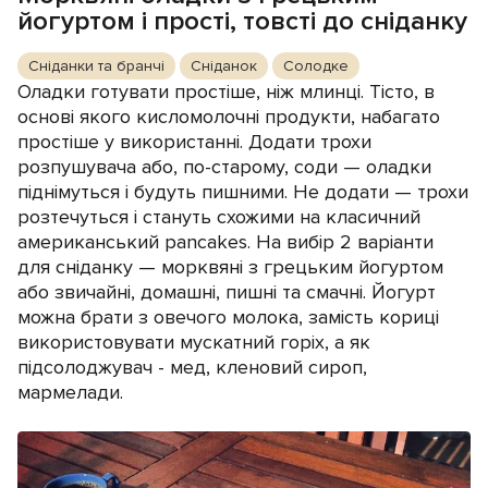
йогуртом і прості, товсті до сніданку
Сніданки та бранчі
Сніданок
Солодке
Оладки готувати простіше, ніж млинці. Тісто, в
основі якого кисломолочні продукти, набагато
простіше у використанні. Додати трохи
розпушувача або, по-старому, соди — оладки
піднімуться і будуть пишними. Не додати — трохи
розтечуться і стануть схожими на класичний
американський pancakes. На вибір 2 варіанти
для сніданку — морквяні з грецьким йогуртом
або звичайні, домашні, пишні та смачні. Йогурт
можна брати з овечого молока, замість кориці
використовувати мускатний горіх, а як
підсолоджувач - мед, кленовий сироп,
мармелади.