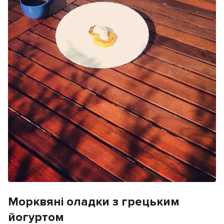
Морквяні оладки з грецьким
йогуртом