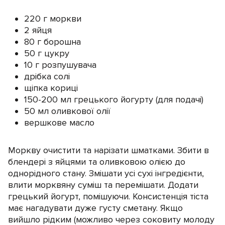
220 г моркви
2 яйця
80 г борошна
50 г цукру
10 г розпушувача
дрібка солі
щіпка кориці
150-200 мл грецького йогурту (для подачі)
50 мл оливкової олії
вершкове масло
Моркву очистити та нарізати шматками. Збити в
блендері з яйцями та оливковою олією до
однорідного стану. Змішати усі сухі інгредієнти,
влити морквяну суміш та перемішати. Додати
грецький йогурт, помішуючи. Консистенція тіста
має нагадувати дуже густу сметану. Якщо
вийшло рідким (можливо через соковиту молоду