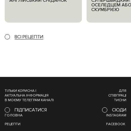
АНГЛІЙСЬКИЙ СНІДАНОК
СУПЕРШВИДКИЙ 
ОСЕЛЕДЦЕМ АБ
СКУМБРІЄЮ
ВСІ РЕЦЕПТИ
ТІЛЬКИ КОРИСНА І
ДЛЯ
АКТУАЛЬНА ІНФОРМАЦІЯ
СПІВПРАЦІ
В МОЄМУ ТЕЛЕГРАМ КАНАЛІ
ТИСНИ
ПІДПИСАТИСЯ
СЮДИ
ГОЛОВНА
INSTAGRAM
РЕЦЕПТИ
FACEBOOK