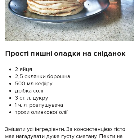
Прості пишні оладки на сніданок
2 яйця
2,5 склянки борошна
500 мл кефіру
дрібка солі
3 ст. л. цукру
1 ч. л. розпушувача
трохи оливкової олії
Змішати усі інгредієнти. За консистенцією тісто
має нагадувати дуже густу сметану. Пекти на