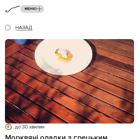
МЕНЮ
НАЗАД
до 30 хвилин
Морквяні оладки з грецьким