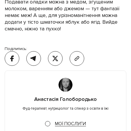
Подавати оладки можна з медом, згущеним
молоком, варенням або джемом — тут фантазії
немає меж! А ще, для урізноманітнення можна
додати у тісто шматочки яблук або ягід. Вийде
смачно, ніжно та пухко!
Поділитись:
Анастасія Голобородько
Фуд-терапевт, нутриціолог та спікер з освіти в їжі
МОЇ ПОСЛУГИ