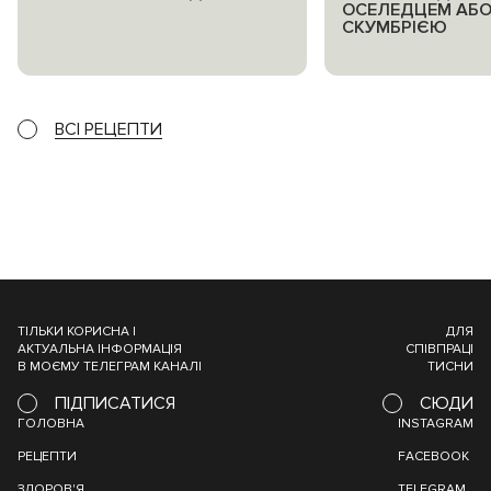
ОСЕЛЕДЦЕМ АБ
СКУМБРІЄЮ
ВСІ РЕЦЕПТИ
ТІЛЬКИ КОРИСНА І
ДЛЯ
АКТУАЛЬНА ІНФОРМАЦІЯ
СПІВПРАЦІ
В МОЄМУ ТЕЛЕГРАМ КАНАЛІ
ТИСНИ
ПІДПИСАТИСЯ
СЮДИ
ГОЛОВНА
INSTAGRAM
РЕЦЕПТИ
FACEBOOK
ЗДОРОВ'Я
TELEGRAM