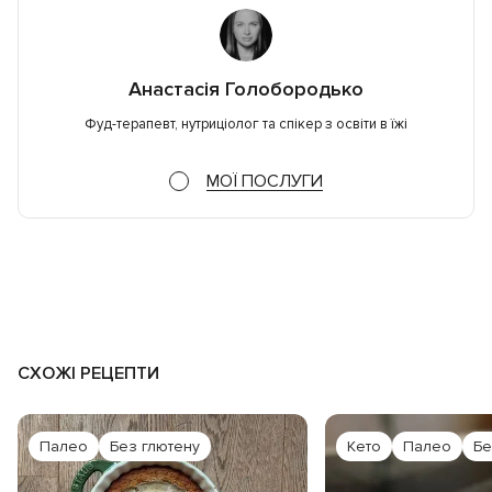
Анастасія Голобородько
Фуд-терапевт, нутриціолог та спікер з освіти в їжі
МОЇ ПОСЛУГИ
СХОЖІ РЕЦЕПТИ
Палео
Без глютену
Кето
Палео
Бе