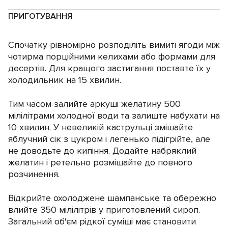
ПРИГОТУВАННЯ
Спочатку рівномірно розподіліть вимиті ягоди між
чотирма порційними келихами або формами для
десертів. Для кращого застигання поставте їх у
холодильник на 15 хвилин.
Тим часом залийте аркуші желатину 500
мілілітрами холодної води та залиште набухати на
10 хвилин. У невеликій каструльці змішайте
яблучний сік з цукром і легенько підігрійте, але
не доводьте до кипіння. Додайте набряклий
желатин і ретельно розмішайте до повного
розчинення.
Відкрийте охолоджене шампанське та обережно
влийте 350 мілілітрів у приготовлений сироп.
Загальний об'єм рідкої суміші має становити