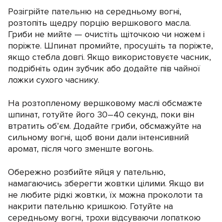
Розігрійте пательню на середньому вогні,
розтопіть щедру порцію вершкового масла.
Гриби не мийте — очистіть щіточкою чи ножем і
поріжте. Шпинат промийте, просушіть та поріжте,
якщо стебла довгі. Якщо використовуєте часник,
подрібніть один зубчик або додайте пів чайної
ложки сухого часнику.
На розтопленому вершковому маслі обсмажте
шпинат, готуйте його 30–40 секунд, поки він
втратить об’єм. Додайте гриби, обсмажуйте на
сильному вогні, щоб вони дали інтенсивний
аромат, після чого зменште вогонь.
Обережно розбийте яйця у пательню,
намагаючись зберегти жовтки цілими. Якщо ви
не любите рідкі жовтки, їх можна проколоти та
накрити пательню кришкою. Готуйте на
середньому вогні, трохи відсуваючи лопаткою