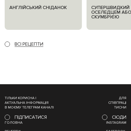
АНГЛІЙСЬКИЙ СНІДАНОК
СУПЕРШВИДКИЙ 
ОСЕЛЕДЦЕМ АБ
СКУМБРІЄЮ
ВСІ РЕЦЕПТИ
ТІЛЬКИ КОРИСНА І
ДЛЯ
АКТУАЛЬНА ІНФОРМАЦІЯ
СПІВПРАЦІ
В МОЄМУ ТЕЛЕГРАМ КАНАЛІ
ТИСНИ
ПІДПИСАТИСЯ
СЮДИ
ГОЛОВНА
INSTAGRAM