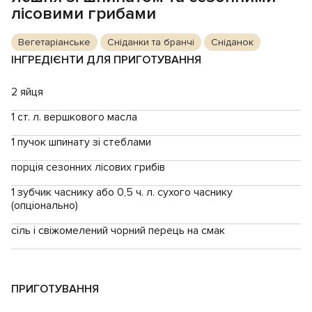
лісовими грибами
Вегетаріанське
Сніданки та бранчі
Сніданок
ІНГРЕДІЄНТИ ДЛЯ ПРИГОТУВАННЯ
2 яйця
1 ст. л. вершкового масла
1 пучок шпинату зі стеблами
порція сезонних лісових грибів
1 зубчик часнику або 0,5 ч. л. сухого часнику
(опціонально)
сіль і свіжомелений чорний перець на смак
ПРИГОТУВАННЯ