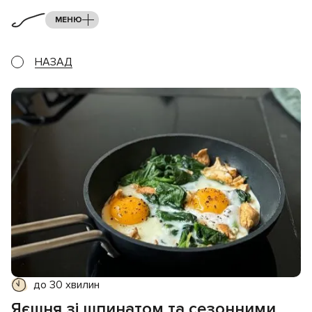
МЕНЮ
НАЗАД
до 30 хвилин
Яєшня зі шпинатом та сезонними