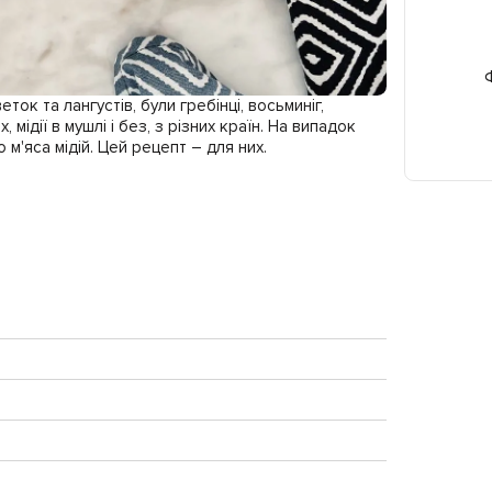
Ф
к та лангустів, були гребінці, восьминіг,
, мідії в мушлі і без, з різних країн. На випадок
м'яса мідій. Цей рецепт – для них.