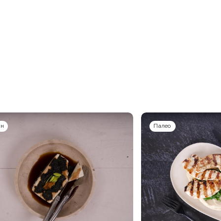
ан
Палео