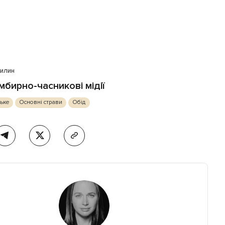
вилин
мбирно-часникові мідії
ське
Основні страви
Обід