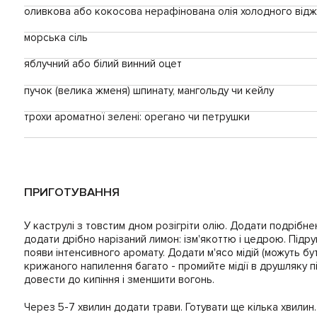
оливкова або кокосова нерафінована олія холодного від
морська сіль
яблучний або білий винний оцет
пучок (велика жменя) шпинату, мангольду чи кейлу
трохи ароматної зелені: орегано чи петрушки
ПРИГОТУВАННЯ
У каструлі з товстим дном розігріти олію. Додати подрібне
додати дрібно нарізаний лимон: ізм'якоттю і цедрою. Підру
появи інтенсивного аромату. Додати м'ясо мідій (можуть бу
крижаного напилення багато - промийте мідії в друшляку п
довести до кипіння і зменшити вогонь.
Через 5-7 хвилин додати трави. Готувати ще кілька хвилин. 