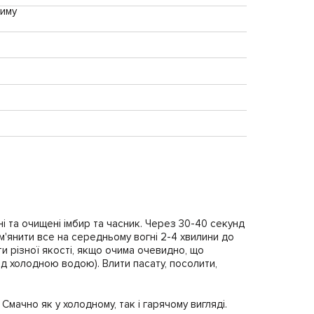
жиму
ні та очищені імбир та часник. Через 30-40 секунд
м'янити все на середньому вогні 2-4 хвилини до
ти різної якості, якщо очима очевидно, що
ід холодною водою). Влити пасату, посолити,
Смачно як у холодному, так і гарячому вигляді.