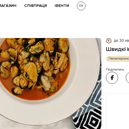
МАГАЗИН
СПІВПРАЦЯ
ІВЕНТИ
EN
до 30 х
Швидкі і
Пескетеріан
Поділитись: