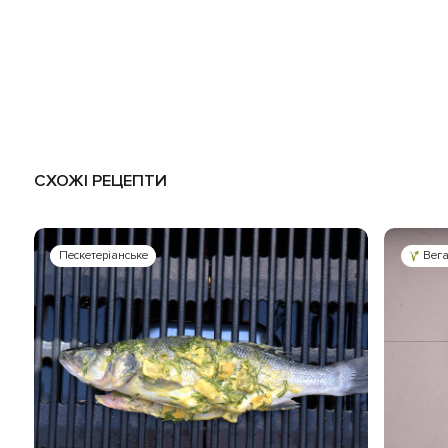
СХОЖІ РЕЦЕПТИ
Пескетеріанське
Вег