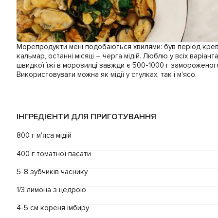
Морепродукти мені подобаються хвилями: був період кревето
кальмар, останні місяці – черга мідій. Люблю у всіх варіантах
швидкої їжі в морозилці завжди є 500-1000 г замороженого 
Використовувати можна як мідії у стулках, так і м'ясо.
ІНГРЕДІЄНТИ ДЛЯ ПРИГОТУВАННЯ
800 г м'яса мідій
400 г томатної пасати
5-8 зубчиків часнику
1/3 лимона з цедрою
4-5 см кореня імбиру