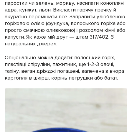
паростки чи зелень, моркву, насипати конопляні
ядра, кунжут, льон. Викласти гарячу гречку й
акуратно перемішати все. Заправити улюбленою
горіховою олією (фундука, волоського горіха або
просто смачною оливковою) і розсолом кімчі або
капусти. Як каже мій друг — штам 317/402. З
натуральних джерел.
Опціонально можна додати: волоський горіх,
пластівці спіруліни, пажитник, ще 1-2-3 овочі,
тахіну, веган дріжджі погашені, запечена з вчора
картопля в шкірці, корінь петрушки або батат.