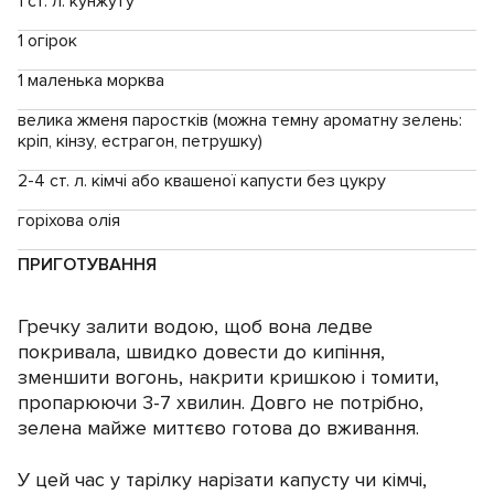
1 ст. л. кунжуту
1 огірок
1 маленька морква
велика жменя паростків (можна темну ароматну зелень:
кріп, кінзу, естрагон, петрушку)
2-4 ст. л. кімчі або квашеної капусти без цукру
горіхова олія
ПРИГОТУВАННЯ
Гречку залити водою, щоб вона ледве
покривала, швидко довести до кипіння,
зменшити вогонь, накрити кришкою і томити,
пропарюючи 3-7 хвилин. Довго не потрібно,
зелена майже миттєво готова до вживання.
У цей час у тарілку нарізати капусту чи кімчі,