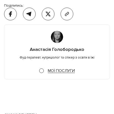
Поділитись:
Анастасія Голобородько
Фуд-терапевт, нутриціолог та спікер з освіти в їжі
МОЇ ПОСЛУГИ