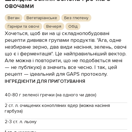
овочами
Веган
Вегетаріанське
Без глютену
Гарніри та овочі
Вечеря
Обід
Хочеться, щоб ви на ці складнопобудовані
рецепти дивився групами продуктів. "Ага, одне
незбиране зерно, два види насіння, зелень, овочі
що є і ферментація". Це найправильніший вектор.
Але можна і повторити, що не подобається мені
— не публікую) а значить все чесно. І так, цей
рецепт — ідеальний для GAPS протоколу.
ІНГРЕДІЄНТИ ДЛЯ ПРИГОТУВАННЯ
40-80 г зеленої гречки (на одного чи двох)
2 ст. л. очищених конопляних ядер (можна насіння
гарбуза)
2-3 ст. л. льону