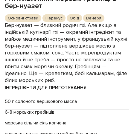
бер-нуазет
Основні страви
Перекус
Обід
Вечеря
Бер-нуазет — близкий родич гхі. Але якщо в
індійській кулінарії гхі — окремий інгредієнт та
майже медичний інструмент, у французькій кухні
бер-нуазет — підтоплене вершкове масло з
горіховим смаком, соус. Часто морепродуктам
іншого й не треба — просто не заважати та не
вбити смак моря чи океану. Гребінцям —
ідеально. Ще — креветкам, бебі кальмарам, філе
білих морських риб.
ІНГРЕДІЄНТИ ДЛЯ ПРИГОТУВАННЯ
50 г солоного вершкового масла
6-8 морських гребінців
морська сіль чи сіль копчена
опціонально сік лимону, я роблю без нього