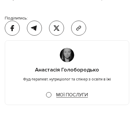
Поділитись:
Анастасія Голобородько
Фуд-терапевт, нутриціолог та спікер з освіти в їжі
МОЇ ПОСЛУГИ