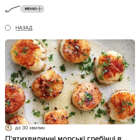
МЕНЮ
НАЗАД
до 30 хвилин
П'ятихвилинні морські гребінці в