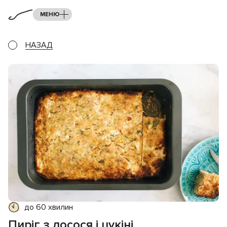
МЕНЮ
НАЗАД
до 60 хвилин
Пиріг з лосося і цукіні