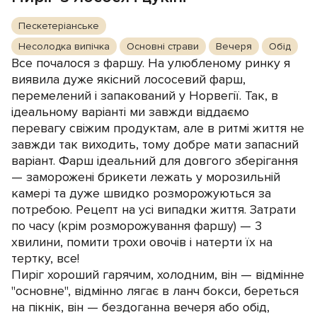
Пескетеріанське
Несолодка випічка
Основні страви
Вечеря
Обід
Все почалося з фаршу. На улюбленому ринку я
виявила дуже якісний лососевий фарш,
перемелений і запакований у Норвегії. Так, в
ідеальному варіанті ми завжди віддаємо
перевагу свіжим продуктам, але в ритмі життя не
завжди так виходить, тому добре мати запасний
варіант. Фарш ідеальний для довгого зберігання
— заморожені брикети лежать у морозильній
камері та дуже швидко розморожуються за
потребою. Рецепт на усі випадки життя. Затрати
по часу (крім розморожування фаршу) — 3
хвилини, помити трохи овочів і натерти їх на
тертку, все!
Пиріг хороший гарячим, холодним, він — відмінне
"основне", відмінно лягає в ланч бокси, береться
на пікнік, він — бездоганна вечеря або обід,