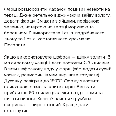
Фарш розморозити. Кабачок помити і натерти на
тертці. Дуже ретельно віджимаючи зайву вологу,
додати фаршу. Змішати з яйцями, порізаною
зеленню, натертою на тертці морквою та
борошном. Я використала 1 ст. л. подрібненого
льону та 1 ст. л. картопляного крохмалю.
Посолити.
Якщо використовуєте шафран — щіпку залити 15
мл окропом у чашці і дати постояти 2-3 хвилини.
Влити шафранову воду у фарш (або додати сухий
часник, розмарин, із чим вирішите готувати).
Духовку розігріти до 180°C. Форму змастити
оливковою олією та влити фарш. Випікати
приблизно 60 хвилин (залежить від форми та
висоти пирога. Коли з'являється рум'яна
скоринка — пиріг готовий. Краще дати
охолонути)