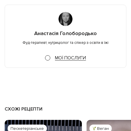
Анастасія Голобородько
Фуд-терапевт, нутриціолог та спікер з освіти в їжі
МОЇ ПОСЛУГИ
СХОЖІ РЕЦЕПТИ
Пескетеріанське
Веган