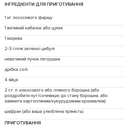
ІНГРЕДІЄНТИ ДЛЯ ПРИГОТУВАННЯ
1 кг лососевого фаршу
1 великий кабачок або цукіні
1 морква
2-3 гілля зеленої цибулі
невеликий пучок петрушки
дрібка солі
4 яйця
2 ст. л. кокосового або лляного борошна (або
роздробити нут/сочевицю до стану борошна, або
замінити картопляним/кукурудзяним крохмалем)
шафран (або ваша улюблена пряність)
ПРИГОТУВАННЯ