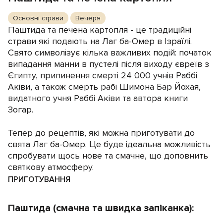
Основні страви
Вечеря
Паштида та печена картопля - це традиційні
страви які подають на Лаг ба-Омер в Ізраїлі.
Свято символізує кілька важливих подій: початок
випадання манни в пустелі після виходу євреїв з
Єгипту, припинення смерті 24 000 учнів Раббі
Аківи, а також смерть рабі Шимона Бар Йохая,
видатного учня Раббі Аківи та автора книги
Зогар.
Тепер до рецептів, які можна приготувати до
свята Лаг ба-Омер. Це буде ідеальна можливість
спробувати щось нове та смачне, що доповнить
святкову атмосферу.
ПРИГОТУВАННЯ
Паштида (смачна та швидка запіканка):