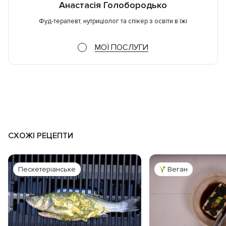
Анастасія Голобородько
Фуд-терапевт, нутриціолог та спікер з освіти в їжі
МОЇ ПОСЛУГИ
СХОЖІ РЕЦЕПТИ
Пескетеріанське
Веган