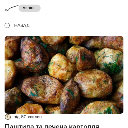
МЕНЮ
НАЗАД
від 60 хвилин
Паштида та печена картопля