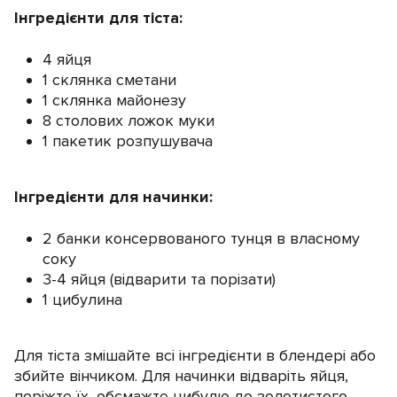
Інгредієнти для тіста:
4 яйця
1 склянка сметани
1 склянка майонезу
8 столових ложок муки
1 пакетик розпушувача
Інгредієнти для начинки:
2 банки консервованого тунця в власному
соку
3-4 яйця (відварити та порізати)
1 цибулина
Для тіста змішайте всі інгредієнти в блендері або
збийте вінчиком. Для начинки відваріть яйця,
поріжте їх, обсмажте цибулю до золотистого