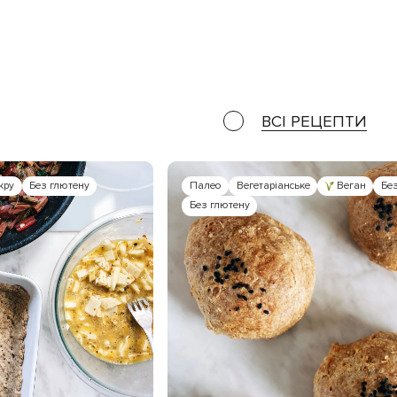
ВСІ РЕЦЕПТИ
кру
Без глютену
Палео
Вегетаріанське
Веган
Без
Без глютену