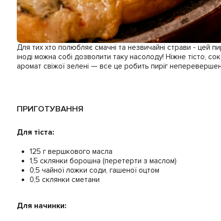
Для тих хто полюбляє смачні та незвичайні страви - цей пир
іноді можна собі дозволити таку насолоду! Ніжне тісто, со
аромат свіжої зелені — все це робить пиріг неперевершен
ПРИГОТУВАННЯ
Для тіста:
125 г вершкового масла
1,5 склянки борошна (перетерти з маслом)
0,5 чайної ложки соди, гашеної оцтом
0,5 склянки сметани
Для начинки: