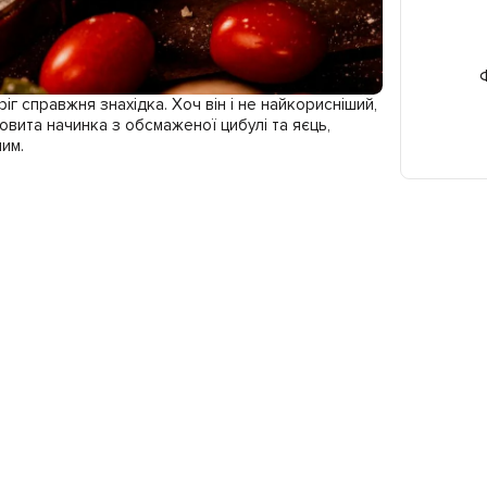
Ф
іг справжня знахідка. Хоч він і не найкорисніший,
ковита начинка з обсмаженої цибулі та яєць,
им.