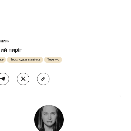
вилин
ий пиріг
ьке
Несолодка випічка
Перекус