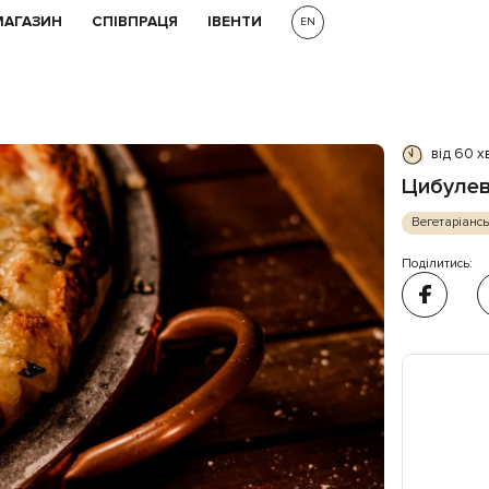
МАГАЗИН
СПІВПРАЦЯ
ІВЕНТИ
EN
від 60 х
Цибулев
Вегетаріанс
Поділитись: