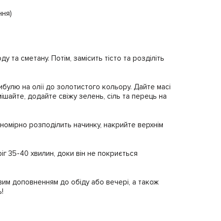
ння)
 та сметану. Потім, замісить тісто та розділіть
булю на олії до золотистого кольору. Дайте масі
ішайте, додайте свіжу зелень, сіль та перець на
номірно розподілить начинку, накрийте верхнім
ріг 35-40 хвилин, доки він не покриється
им доповненням до обіду або вечері, а також
!