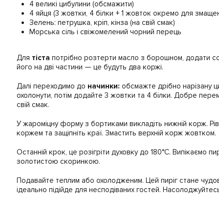
4 великі цибулини (обсмажити)
4 яйця (3 жовтки, 4 білки + 1 жовток окремо для змаще
Зелень: петрушка, кріп, кінза (на свій смак)
Морська сіль і свіжомелений чорний перець
Для
тіста
потрібно розтерти масло з борошном, додати соду
його на дві частини — це будуть два коржі.
Далі переходимо до
начинки:
обсмажте дрібно нарізану ци
охолонути, потім додайте 3 жовтки та 4 білки. Добре перем
свій смак.
У жароміцну форму з бортиками викладіть нижній корж. Рів
коржем та защіпніть краї. Змастить верхній корж жовтком.
Останній крок, це розігріти духовку до 180°C. Випікаємо пи
золотистою скоринкою.
Подавайте теплим або охолодженим. Цей пиріг стане чудов
ідеально підійде для несподіваних гостей. Насолоджуйтесь