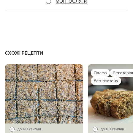
МОЇ ПОСЛУГИ
СХОЖІ РЕЦЕПТИ
Палео
Вегетаріа
Без глютену
до 60 хвилин
до 60 хвилин