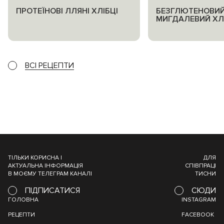
ПРОТЕЇНОВІ ЛЛЯНІ ХЛІБЦІ
БЕЗГЛЮТЕНОВИЙ
МИГДАЛЕВИЙ ХЛ
ВСІ РЕЦЕПТИ
ТІЛЬКИ КОРИСНА І
ДЛЯ
АКТУАЛЬНА ІНФОРМАЦІЯ
СПІВПРАЦІ
В МОЄМУ ТЕЛЕГРАМ КАНАЛІ
ТИСНИ
ПІДПИСАТИСЯ
СЮДИ
ГОЛОВНА
INSTAGRAM
РЕЦЕПТИ
FACEBOOK