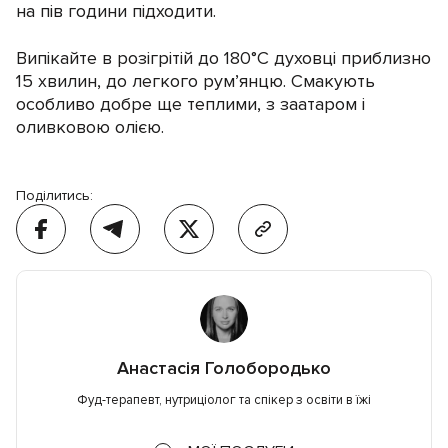
на пів години підходити.
Випікайте в розігрітій до 180°C духовці приблизно
15 хвилин, до легкого рум’янцю. Смакують
особливо добре ще теплими, з заатаром і
оливковою олією.
Поділитись:
Анастасія Голобородько
Фуд-терапевт, нутриціолог та спікер з освіти в їжі