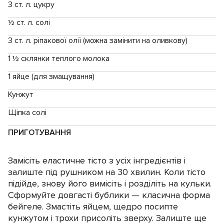
3 ст. л. цукру
½ ст. л. солі
3 ст. л. ріпакової олії (можна замінити на оливкову)
1 ½ склянки теплого молока
1 яйце (для змащування)
Кунжут
Щіпка солі
ПРИГОТУВАННЯ
Замісіть еластичне тісто з усіх інгредієнтів і
залиште під рушником на 30 хвилин. Коли тісто
підійде, знову його вимісіть і розділіть на кульки.
Сформуйте довгасті бублики — класична форма
бейгеле. Змастіть яйцем, щедро посипте
кунжутом і трохи присоліть зверху. Залиште ще