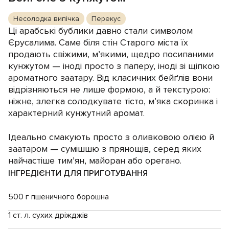
Несолодка випічка
Перекус
Ці арабські бублики давно стали символом
Єрусалима. Саме біля стін Старого міста їх
продають свіжими, м’якими, щедро посипаними
кунжутом — іноді просто з паперу, іноді зі щіпкою
ароматного заатару. Від класичних бейґлів вони
відрізняються не лише формою, а й текстурою:
ніжне, злегка солодкувате тісто, м’яка скоринка і
характерний кунжутний аромат.
Ідеально смакують просто з оливковою олією й
заатаром — сумішшю з прянощів, серед яких
найчастіше тим’ян, майоран або орегано.
ІНГРЕДІЄНТИ ДЛЯ ПРИГОТУВАННЯ
500 г пшеничного борошна
1 ст. л. сухих дріжджів