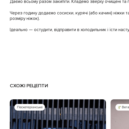
Даємо всьому разом закипіти. Кладемо зверху очищені та по
Через годину додаємо сосиски, курячі (або качині) ніжки т
розміру ніжок).
Ідеально — остудити, відправити в холодильник і їсти наст
СХОЖІ РЕЦЕПТИ
Пескетеріанське
Вег