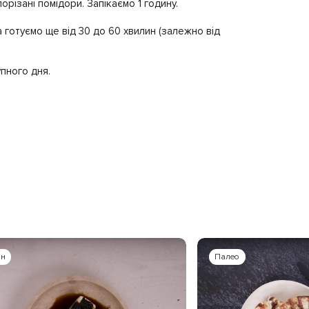
різані помідори. Запікаємо 1 годину.
а готуємо ще від 30 до 60 хвилин (залежно від
упного дня.
ан
Палео