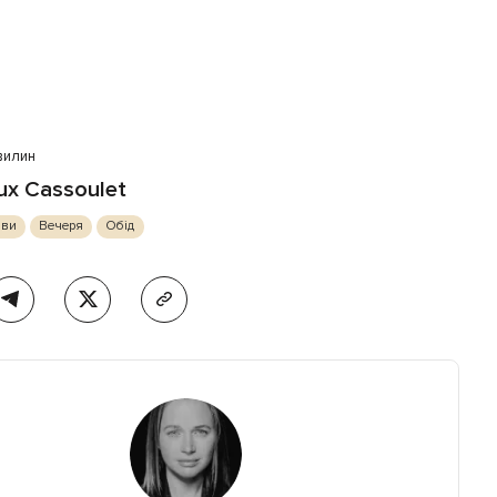
вилин
ux Cassoulet
ави
Вечеря
Обід