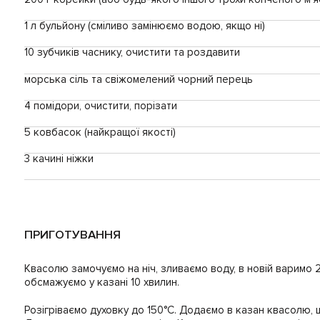
1 л бульйону (сміливо замінюємо водою, якщо ні)
10 зубчиків часнику, очистити та роздавити
морська сіль та свіжомелений чорний перець
4 помідори, очистити, порізати
5 ковбасок (найкращої якості)
3 качині ніжки
ПРИГОТУВАННЯ
Квасолю замочуємо на ніч, зливаємо воду, в новій варимо 2
обсмажуємо у казані 10 хвилин.
Розігріваємо духовку до 150°C. Додаємо в казан квасолю, ш