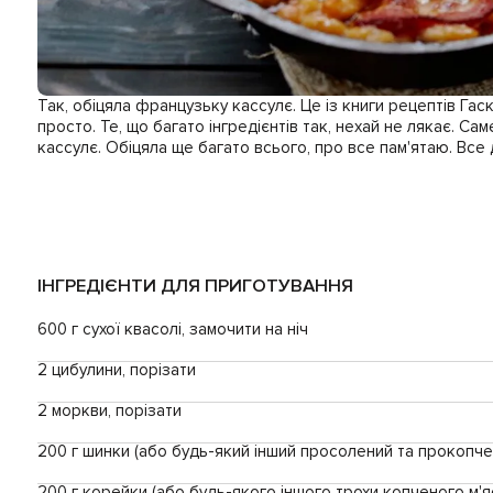
Так, обіцяла французьку кассулє. Це із книги рецептів Га
просто. Те, що багато інгредієнтів так, нехай не лякає. Са
кассулє. Обіцяла ще багато всього, про все пам'ятаю. Все 
ІНГРЕДІЄНТИ ДЛЯ ПРИГОТУВАННЯ
600 г сухої квасолі, замочити на ніч
2 цибулини, порізати
2 моркви, порізати
200 г шинки (або будь-який інший просолений та прокопч
200 г корейки (або будь-якого іншого трохи копченого м'яс