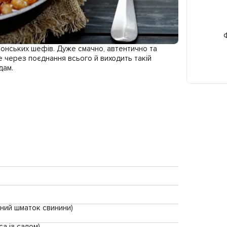
Ф
сконських шефів. Дуже смачно, автентично та
ме через поєднання всього й виходить такій
дам.
ений шматок свинини)
а із салом)