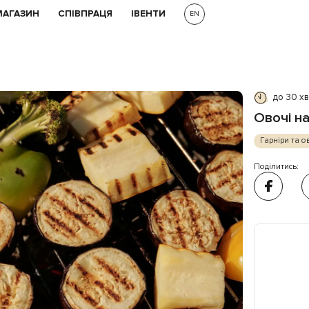
МАГАЗИН
СПІВПРАЦЯ
ІВЕНТИ
EN
до 30 х
Овочі на
Гарніри та о
Поділитись: