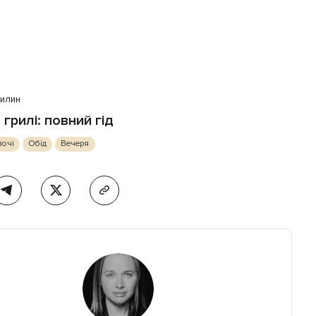
вилин
 грилі: повний гід
вочі
Обід
Вечеря