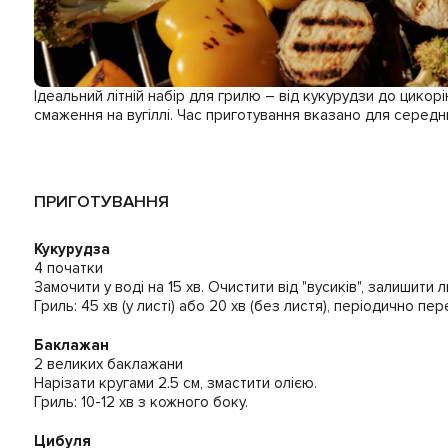
Ідеальний літній набір для грилю – від кукурудзи до цикор
смаження на вугіллі. Час приготування вказано для середн
ПРИГОТУВАННЯ
Кукурудза
4 початки
Замочити у воді на 15 хв. Очистити від "вусиків", залишити 
Гриль: 45 хв (у листі) або 20 хв (без листя), періодично пе
Баклажан
2 великих баклажани
Нарізати кругами 2.5 см, змастити олією.
Гриль: 10-12 хв з кожного боку.
Цибуля