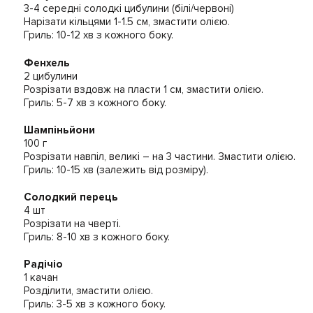
3-4 середні солодкі цибулини (білі/червоні)
Нарізати кільцями 1-1.5 см, змастити олією.
Гриль: 10-12 хв з кожного боку.
Фенхель
2 цибулини
Розрізати вздовж на пласти 1 см, змастити олією.
Гриль: 5-7 хв з кожного боку.
Шампіньйони
100 г
Розрізати навпіл, великі – на 3 частини. Змастити олією.
Гриль: 10-15 хв (залежить від розміру).
Солодкий перець
4 шт
Розрізати на чверті.
Гриль: 8-10 хв з кожного боку.
Радічіо
1 качан
Розділити, змастити олією.
Гриль: 3-5 хв з кожного боку.