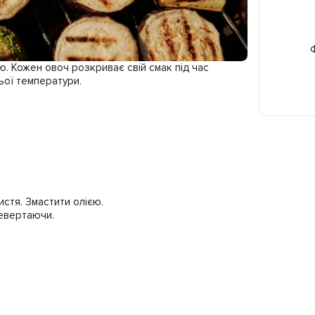
Ф
ію. Кожен овоч розкриває свій смак під час
ьої температури.
листя. Змастити олією.
ревертаючи.