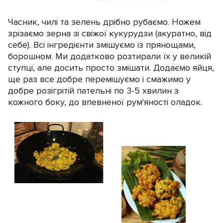
Часник, чилі та зелень дрібно рубаємо. Ножем
зрізаємо зерна зі свіжої кукурудзи (акуратно, від
себе). Всі інгредієнти змішуємо із прянощами,
борошном. Ми додатково розтирали їх у великій
ступці, але досить просто змішати. Додаємо яйця,
ще раз все добре перемішуємо і смажимо у
добре розігрітій пательні по 3-5 хвилин з
кожного боку, до впевненої рум'яності оладок.