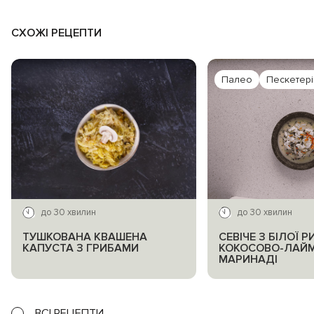
СХОЖІ РЕЦЕПТИ
Палео
Пескетер
до 30 хвилин
до 30 хвилин
ТУШКОВАНА КВАШЕНА
СЕВІЧЕ З БІЛОЇ Р
КАПУСТА З ГРИБАМИ
КОКОСОВО-ЛАЙ
МАРИНАДІ
ВСІ РЕЦЕПТИ