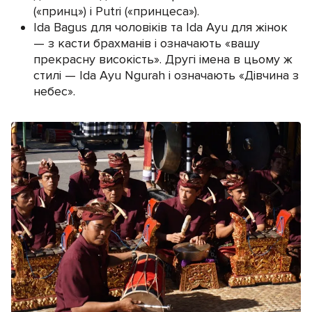
(«принц») і Putri («принцеса»).
Ida Bagus для чоловіків та Ida Ayu для жінок
— з касти брахманів і означають «вашу
прекрасну високість». Другі імена в цьому ж
стилі — Ida Ayu Ngurah і означають «Дівчина з
небес».