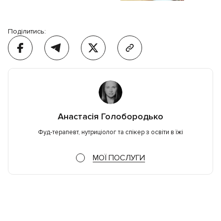
Поділитись:
Анастасія Голобородько
Фуд-терапевт, нутриціолог та спікер з освіти в їжі
МОЇ ПОСЛУГИ