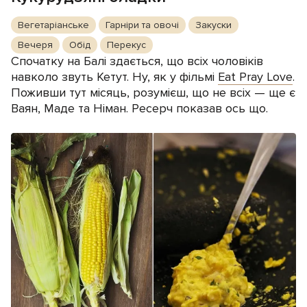
Вегетаріанське
Гарніри та овочі
Закуски
Вечеря
Обід
Перекус
Спочатку на Балі здається, що всіх чоловіків
навколо звуть Кетут. Ну, як у фільмі
Eat Pray Love
.
Поживши тут місяць, розумієш, що не всіх — ще є
Ваян, Маде та Німан. Ресерч показав ось що.