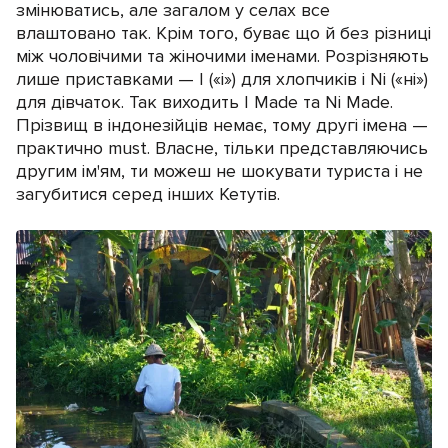
змінюватись, але загалом у селах все
влаштовано так. Крім того, буває що й без різниці
між чоловічими та жіночими іменами. Розрізняють
лише приставками — I («і») для хлопчиків і Ni («ні»)
для дівчаток. Так виходить I Made та Ni Made.
Прізвищ в індонезійців немає, тому другі імена —
практично must. Власне, тільки представляючись
другим ім'ям, ти можеш не шокувати туриста і не
загубитися серед інших Кетутів.