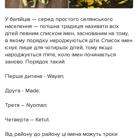
У балійців — серед простого селянського
населення — потішна традиція називати всіх
дітей певним списком імен, заснованим на тому,
в якому порядку народжуються діти. Список імен
існує лише для чотирьох дітей, тому якщо
народжується п'яте, коло імен починається
заново. Порядок такий:
Перша дитина - Wayan;
Друга - Made;
Третя – Nyoman;
Четверта – Ketut.
Від району до району ці імена можуть трохи