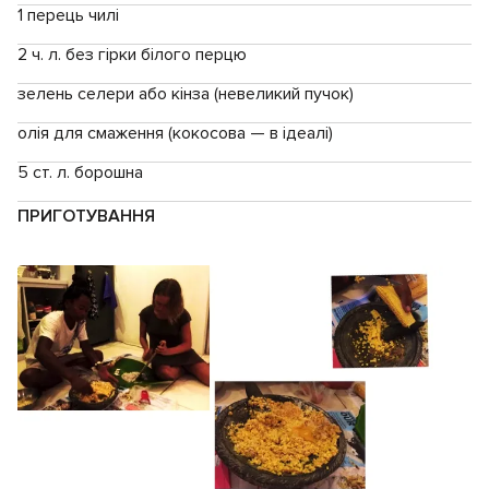
1 перець чилі
2 ч. л. без гірки білого перцю
зелень селери або кінза (невеликий пучок)
олія для смаження (кокосова — в ідеалі)
5 ст. л. борошна
ПРИГОТУВАННЯ