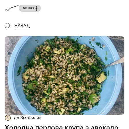
МЕНЮ
НАЗАД
до 30 хвилин
Холодна перлова крупа з авокадо