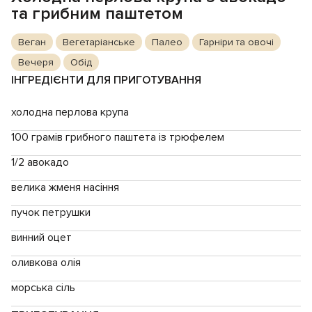
та грибним паштетом
Веган
Вегетаріанське
Палео
Гарніри та овочі
Вечеря
Обід
ІНГРЕДІЄНТИ ДЛЯ ПРИГОТУВАННЯ
холодна перлова крупа
100 грамів грибного паштета із трюфелем
1/2 авокадо
велика жменя насіння
пучок петрушки
винний оцет
оливкова олія
морська сіль