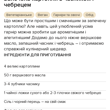
чебрецем
Вегетаріанське
Веган
Гарніри та овочі
Обід
Що може бути простішим і смачнішим за запечену
картоплю? Але навіть цей улюблений усіма
гарнір можна зробити ще ароматнішим і
апетитнішим! Додамо до нього ніжне вершкове
масло, запашний часник і чебрець – і отримаємо
справжній кулінарний шедевр.
ІНГРЕДІЄНТИ ДЛЯ ПРИГОТУВАННЯ
4 великі картоплини
50 г вершкового масла
3-4 зубчики часнику
1 чайної ложки сухого або 2-3 гілочки свіжого чебрецю
Сіль і чорний перець – на свій смак