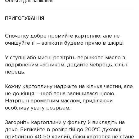
Фольга для запікання
ПРИГОТУВАННЯ
Спочатку добре промийте картоплю, але не
очищуйте її – запікати будемо прямо в шкірці.
У ступці або мисці розітріть вершкове масло з
подрібненим часником, додайте чебрець, сіль і
перець.
Кожну картоплину надріжте на кілька частин, але
не до кінця – щоб вона залишилася цілою.
Натріть її ароматним маслом, приділяючи
особливу увагу розрізам.
Загорніть картоплини у фольгу й викладіть на
деко. Випікайте в розігрітій до 200°C духовці
приблизно 40-50 хвилин, поки картопля не стане