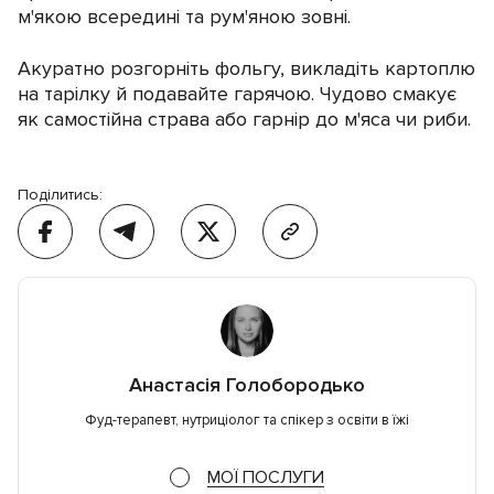
м'якою всередині та рум'яною зовні.
Акуратно розгорніть фольгу, викладіть картоплю
на тарілку й подавайте гарячою. Чудово смакує
як самостійна страва або гарнір до м'яса чи риби.
Поділитись:
Анастасія Голобородько
Фуд-терапевт, нутриціолог та спікер з освіти в їжі
МОЇ ПОСЛУГИ