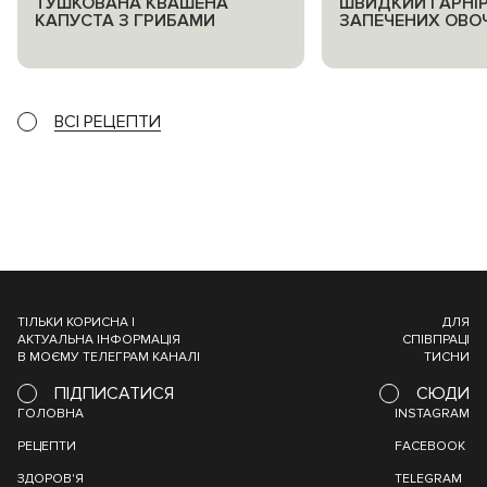
ТУШКОВАНА КВАШЕНА
ШВИДКИЙ ГАРНІР
КАПУСТА З ГРИБАМИ
ЗАПЕЧЕНИХ ОВОЧ
ВСІ РЕЦЕПТИ
ТІЛЬКИ КОРИСНА І
ДЛЯ
АКТУАЛЬНА ІНФОРМАЦІЯ
СПІВПРАЦІ
В МОЄМУ ТЕЛЕГРАМ КАНАЛІ
ТИСНИ
ПІДПИСАТИСЯ
СЮДИ
ГОЛОВНА
INSTAGRAM
РЕЦЕПТИ
FACEBOOK
ЗДОРОВ'Я
TELEGRAM