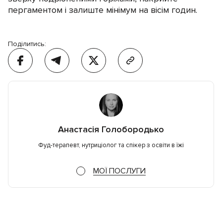
пергаментом і залиште мінімум на вісім годин.
Поділитись:
Анастасія Голобородько
Фуд-терапевт, нутриціолог та спікер з освіти в їжі
МОЇ ПОСЛУГИ