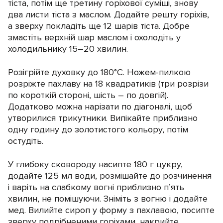
тіста, потім ще третину горіхової суміші, знову
два листи тіста з маслом. Додайте решту горіхів,
а зверху покладіть ще 12 шарів тіста. Добре
змастіть верхній шар маслом і охолодіть у
холодильнику 15–20 хвилин.
Розігрійте духовку до 180°C. Ножем-пилкою
розріжте пахлаву на 18 квадратиків (три розрізи
по короткій стороні, шість – по довгій).
Додатково можна нарізати по діагоналі, щоб
утворилися трикутники. Випікайте приблизно
одну годину до золотистого кольору, потім
остудіть.
У глибоку сковороду насипте 180 г цукру,
додайте 125 мл води, розмішайте до розчинення
і варіть на слабкому вогні приблизно п’ять
хвилин, не помішуючи. Зніміть з вогню і додайте
мед. Вилийте сироп у форму з пахлавою, посипте
зверху подрібненими горіхами, накрийте