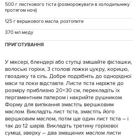
500 г листкового тіста (розморожувати в холодильнику
протягом ночі)
125 г вершкового масла, розтопити
370 мл меду
ПРИГОТУВАННЯ
У міксері, блендері або ступці змішайте фісташки,
волоські горіхи, 3 столові ложки цукру, корицю,
гвоздику та сіль. Добре подрібніть до однорідної
маси та поки відставте. Листи тіста наріжте до
розміру приблизно 20×30 см, перекладіть їх
пергаментним папером і накрийте рушником.
Форму для випікання змастіть вершковим
маслом. Викладіть лист тіста, змастіть його
вершковим маслом, потім ще один лист тіста – і
так до 12 шарів. Викладіть третину горіхової
суміші, зверху – два змащених маслом листи