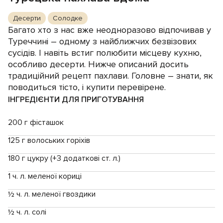
Десерти
Солодке
Багато хто з нас вже неодноразово відпочивав у
Туреччині – одному з найближчих безвізових
сусідів. І навіть встиг полюбити місцеву кухню,
особливо десерти. Нижче описаний досить
традиційний рецепт пахлави. Головне – знати, як
поводиться тісто, і купити перевірене.
ІНГРЕДІЄНТИ ДЛЯ ПРИГОТУВАННЯ
200 г фісташок
125 г волоських горіхів
180 г цукру (+3 додаткові ст. л.)
1 ч. л. меленої кориці
½ ч. л. меленої гвоздики
½ ч. л. солі