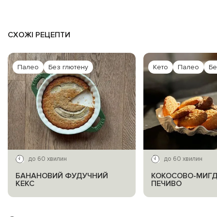
СХОЖІ РЕЦЕПТИ
Палео
Без глютену
Кето
Палео
Бе
до 60 хвилин
до 60 хвилин
БАНАНОВИЙ ФУДУЧНИЙ
КОКОСОВО-МИГ
КЕКС
ПЕЧИВО