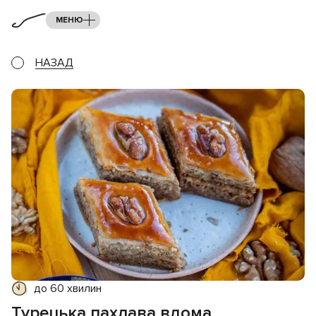
МЕНЮ
НАЗАД
до 60 хвилин
Турецька пахлава вдома