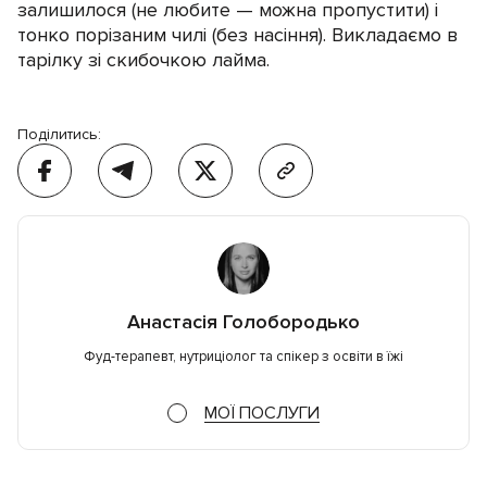
залишилося (не любите — можна пропустити) і
тонко порізаним чилі (без насіння). Викладаємо в
тарілку зі скибочкою лайма.
Поділитись:
Анастасія Голобородько
Фуд-терапевт, нутриціолог та спікер з освіти в їжі
МОЇ ПОСЛУГИ