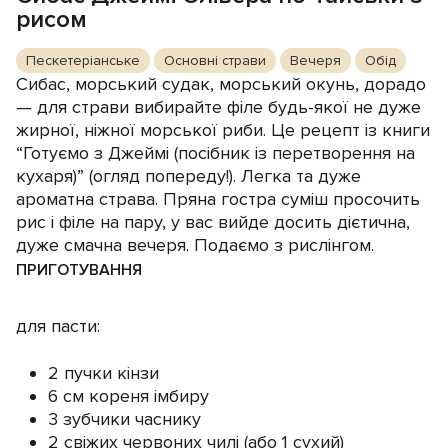
рисом
Пескетеріанське
Основні страви
Вечеря
Обід
Сибас, морський судак, морський окунь, дорадо
— для страви вибирайте філе будь-якої не дуже
жирної, ніжної морської риби. Це рецепт із книги
“Готуємо з Джеймі (посібник із перетворення на
кухаря)” (огляд попереду!). Легка та дуже
ароматна страва. Пряна гостра суміш просочить
рис і філе на пару, у вас вийде досить дієтична,
дуже смачна вечеря. Подаємо з рислінгом.
ПРИГОТУВАННЯ
для пасти:
2 пучки кінзи
6 см кореня імбиру
3 зубчики часнику
2 свіжих червоних чилі (або 1 сухий)