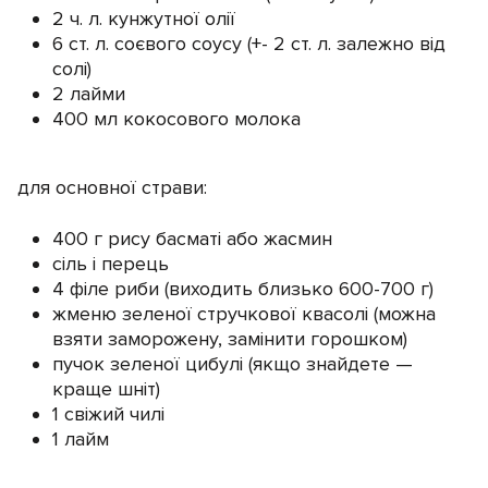
2 ч. л. кунжутної олії
6 ст. л. соєвого соусу (+- 2 ст. л. залежно від
солі)
2 лайми
400 мл кокосового молока
для основної страви:
400 г рису басматі або жасмин
сіль і перець
4 філе риби (виходить близько 600-700 г)
жменю зеленої стручкової квасолі (можна
взяти заморожену, замінити горошком)
пучок зеленої цибулі (якщо знайдете —
краще шніт)
1 свіжий чилі
1 лайм