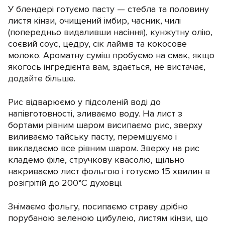
У блендері готуємо пасту — стебла та половину
листя кінзи, очищений імбир, часник, чилі
(попередньо видаливши насіння), кунжутну олію,
соєвий соус, цедру, сік лаймів та кокосове
молоко. Ароматну суміш пробуємо на смак, якщо
якогось інгредієнта вам, здається, не вистачає,
додайте більше.
Рис відварюємо у підсоленій воді до
напівготовності, зливаємо воду. На лист з
бортами рівним шаром висипаємо рис, зверху
виливаємо тайську пасту, перемішуємо і
викладаємо все рівним шаром. Зверху на рис
кладемо філе, стручкову квасолю, щільно
накриваємо лист фольгою і готуємо 15 хвилин в
розігрітій до 200°C духовці.
Знімаємо фольгу, посипаємо страву дрібно
порубаною зеленою цибулею, листям кінзи, що