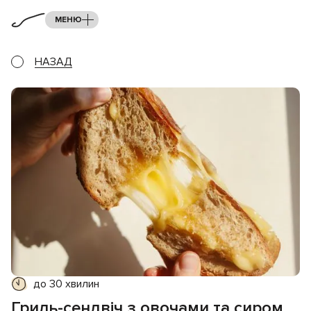
МЕНЮ
НАЗАД
до 30 хвилин
Гриль-сендвіч з овочами та сиром