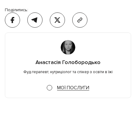
Поділитись:
Анастасія Голобородько
Фуд-терапевт, нутриціолог та спікер з освіти в їжі
МОЇ ПОСЛУГИ