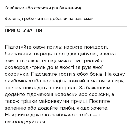
Ковбаски або сосиски (за бажанням)
Зелень, гриби чи інші добавки на ваш смак
ПРИГОТУВАННЯ
Підготуйте овочі гриль: наріжте помідори,
баклажани, перець і солодку цибулю, злегка
змастіть олією та підсмажте на грилі або
сковороді-гриль до м’якості та рум’яної
скоринки. Підсмажте тости з обох боків. На одну
скибочку хліба покладіть тонкий шматочок сиру,
зверху викладіть овочі гриль. За бажанням
додайте підсмажені ковбаски або сосиски, а
також трішки майонезу чи гірчиці. Посипте
зеленню або додайте гриби, якщо хочете.
Накрийте другою скибочкою хліба — і
насолоджуйтеся.