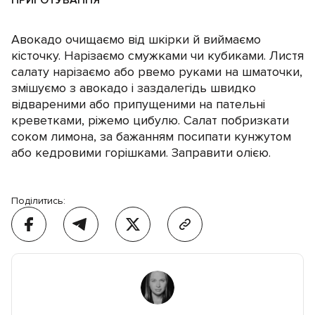
ПРИГОТУВАННЯ
Авокадо очищаємо від шкірки й виймаємо
кісточку. Нарізаємо смужками чи кубиками. Листя
салату нарізаємо або рвемо руками на шматочки,
змішуємо з авокадо і заздалегідь швидко
відвареними або припущеними на пательні
креветками, ріжемо цибулю. Салат побризкати
соком лимона, за бажанням посипати кунжутом
або кедровими горішками. Заправити олією.
Поділитись: