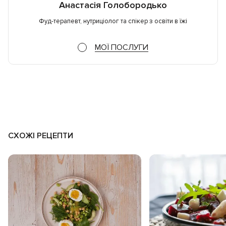
Анастасія Голобородько
Фуд-терапевт, нутриціолог та спікер з освіти в їжі
МОЇ ПОСЛУГИ
СХОЖІ РЕЦЕПТИ