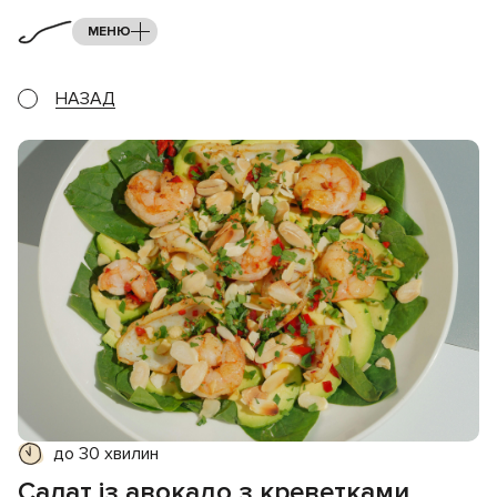
МЕНЮ
НАЗАД
до 30 хвилин
Салат із авокадо з креветками