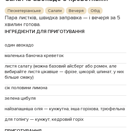
Пескетеріанське
Салати
Вечеря
Обід
Пара листків, швидка заправка — і вечеря за 5
хвилин готова.
ІНГРЕДІЄНТИ ДЛЯ ПРИГОТУВАННЯ
один авокадо
маленька баночка креветок
листя салату (можна базовий айсберг або ромен, але
вибирайте листя цікавіше — фрізе, цикорій, шпинат, у них
більше смаку)
сік половини лимона
зелена цибуля
найзапашніша олія — ​​кунжутна, інша горіхова, трюфельна
для топінгу — кунжут, кедровий горіх