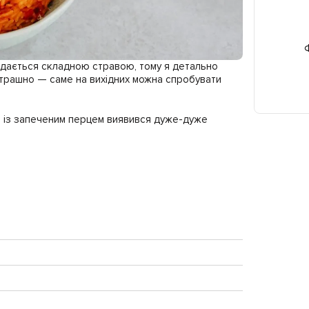
Ф
 здається складною стравою, тому я детально
страшно — саме на вихідних можна спробувати
нт із запеченим перцем виявився дуже-дуже