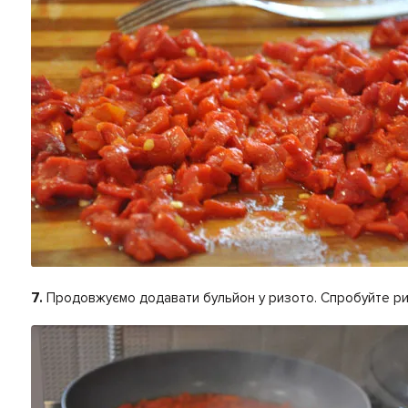
7.
Продовжуємо додавати бульйон у ризото. Спробуйте рис