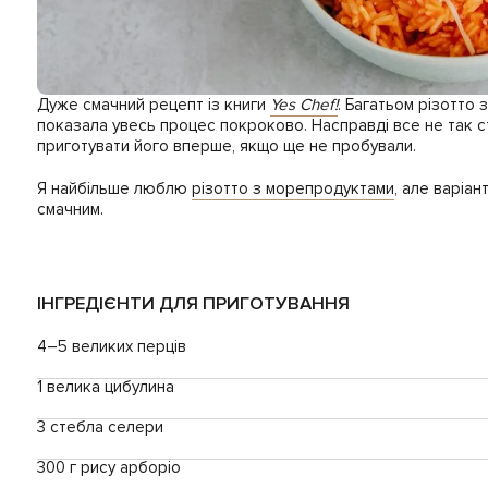
Дуже смачний рецепт із книги
Yes Chef!
. Багатьом різотто
показала увесь процес покроково. Насправді все не так 
приготувати його вперше, якщо ще не пробували.
Я найбільше люблю
різотто з морепродуктами
, але варіа
смачним.
ІНГРЕДІЄНТИ ДЛЯ ПРИГОТУВАННЯ
4–5 великих перців
1 велика цибулина
3 стебла селери
300 г рису арборіо