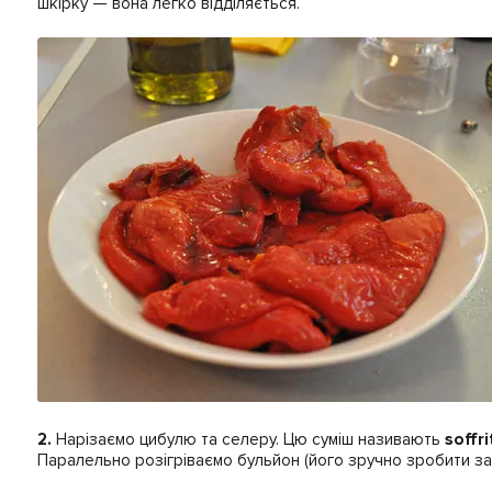
шкірку — вона легко відділяється.
2.
Нарізаємо цибулю та селеру. Цю суміш називають
soffri
Паралельно розігріваємо бульйон (його зручно зробити зазд