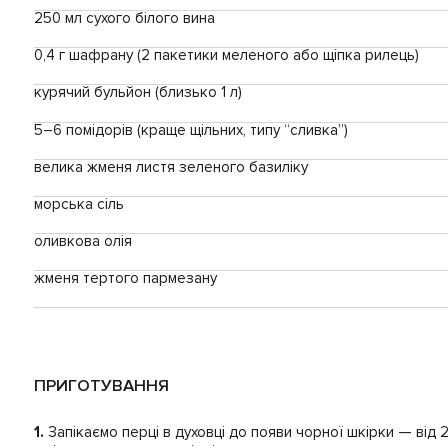
250 мл сухого білого вина
0,4 г шафрану (2 пакетики меленого або щіпка рилець)
курячий бульйон (близько 1 л)
5–6 помідорів (краще щільних, типу “сливка”)
велика жменя листя зеленого базиліку
морська сіль
оливкова олія
жменя тертого пармезану
ПРИГОТУВАННЯ
1.
Запікаємо перці в духовці до появи чорної шкірки — від 2