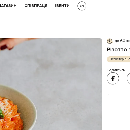
МАГАЗИН
СПІВПРАЦЯ
ІВЕНТИ
EN
до 60 х
Різотто
Пескетеріан
Поділитись: