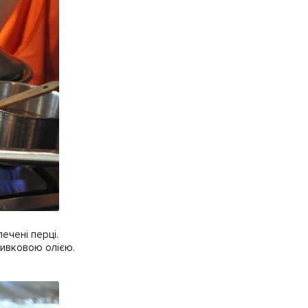
ечені перці.
ливковою олією.