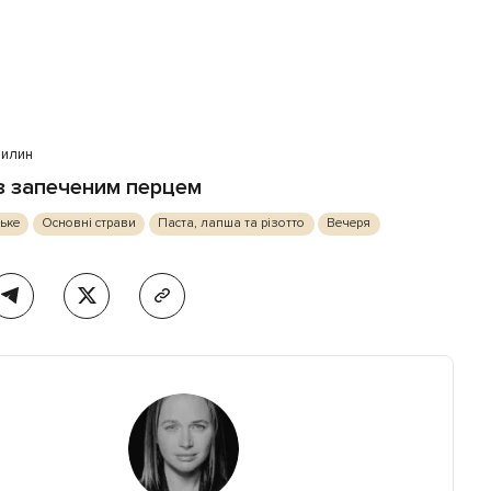
вилин
 з запеченим перцем
ське
Основні страви
Паста, лапша та різотто
Вечеря