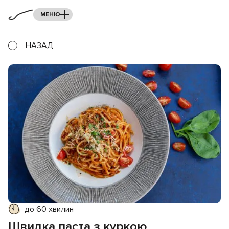
МЕНЮ
НАЗАД
до 60 хвилин
Швидка паста з куркою