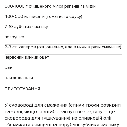
500-1000 г очищеного м'яса рапанів та мідій
400-500 мл пасати (томатного соусу)
7-10 зубчиків часнику
петрушка
2-3 ст. каперсів (опціонально, але з ними в рази смачніше)
червоний винний оцет
сіль
оливкова олія
ПРИГОТУВАННЯ
У сковороді для смаження (стінки трохи розкриті
назовні, якщо рівні або загнуті всередину – це
сковорода для тушкування) на оливковій олії
обсмажити очищені та порубані зубчики часнику