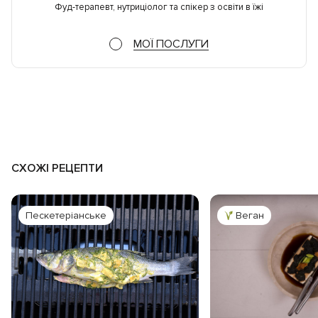
Фуд-терапевт, нутриціолог та спікер з освіти в їжі
МОЇ ПОСЛУГИ
СХОЖІ РЕЦЕПТИ
Пескетеріанське
Веган