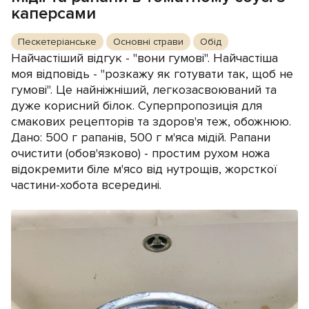
каперсами
Пескетеріанське
Основні страви
Обід
Найчастіший відгук - "вони гумові". Найчастіша
моя відповідь - "розкажу як готувати так, щоб не
гумові". Це найніжніший, легкозасвоюваний та
дуже корисний білок. Суперпропозиція для
смакових рецепторів та здоров'я теж, обожнюю.
Дано: 500 г рапанів, 500 г м'яса мідій. Рапани
очистити (обов'язково) - простим рухом ножа
відокремити біле м'ясо від нутрощів, жорсткої
частини-хобота всередині.