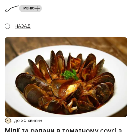
МЕНЮ
НАЗАД
до 30 хвилин
Мідії та рапани в томатному соусі з