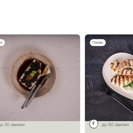
ан
Палео
до 30 хвилин
до 60 хвилин