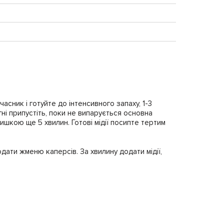
асник і готуйте до інтенсивного запаху, 1-3
огні припустіть, поки не випарується основна
ишкою ще 5 хвилин. Готові мідії посипте тертим
одати жменю каперсів. За хвилину додати мідії,