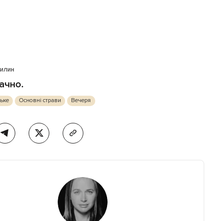
вилин
мачно.
ське
Основні страви
Вечеря