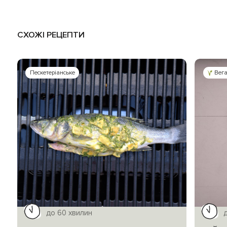
СХОЖІ РЕЦЕПТИ
Пескетеріанське
Вег
до 60 хвилин