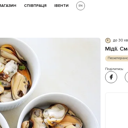
МАГАЗИН
СПІВПРАЦЯ
ІВЕНТИ
EN
до 30 х
Мідії. С
Пескетеріан
Поділитись: