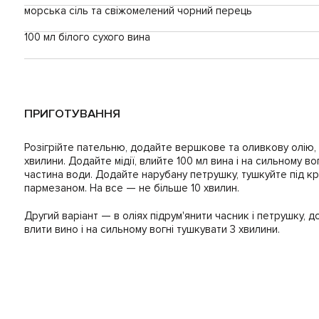
морська сіль та свіжомелений чорний перець
100 мл білого сухого вина
ПРИГОТУВАННЯ
Розігрійте пательню, додайте вершкове та оливкову олію, ч
хвилини. Додайте мідії, влийте 100 мл вина і на сильному в
частина води. Додайте нарубану петрушку, тушкуйте під кр
пармезаном. На все — не більше 10 хвилин.
Другий варіант — в оліях підрум'янити часник і петрушку, д
влити вино і на сильному вогні тушкувати 3 хвилини.