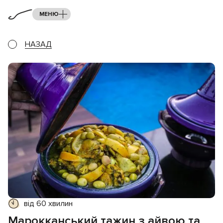
МЕНЮ
НАЗАД
від 60 хвилин
Марокканський тажин з айвою та