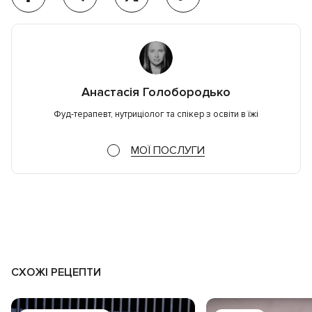
Анастасія Голобородько
Фуд-терапевт, нутриціолог та спікер з освіти в їжі
МОЇ ПОСЛУГИ
СХОЖІ РЕЦЕПТИ