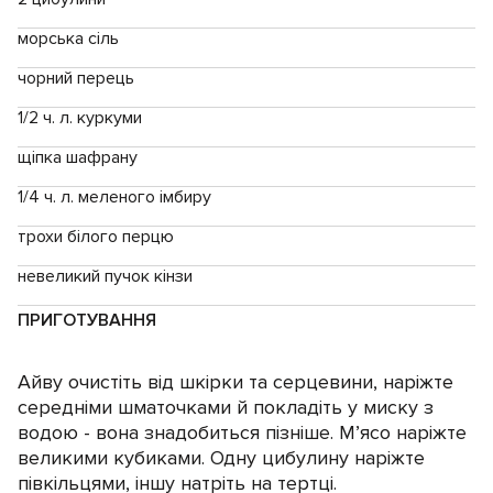
морська сіль
чорний перець
1/2 ч. л. куркуми
щіпка шафрану
1/4 ч. л. меленого імбиру
трохи білого перцю
невеликий пучок кінзи
ПРИГОТУВАННЯ
Айву очистіть від шкірки та серцевини, наріжте
середніми шматочками й покладіть у миску з
водою - вона знадобиться пізніше. М’ясо наріжте
великими кубиками. Одну цибулину наріжте
півкільцями, іншу натріть на тертці.