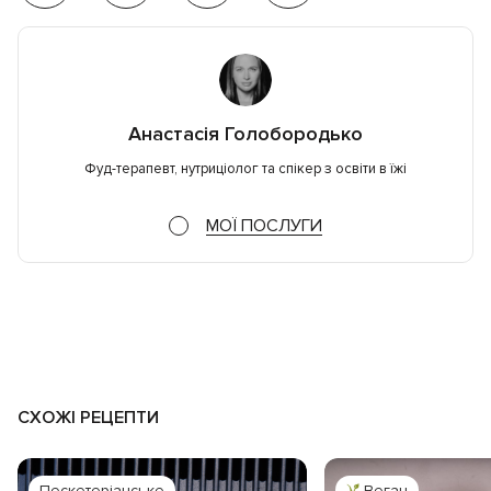
Анастасія Голобородько
Фуд-терапевт, нутриціолог та спікер з освіти в їжі
МОЇ ПОСЛУГИ
СХОЖІ РЕЦЕПТИ
Пескетеріанське
Веган