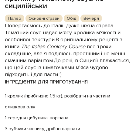
сицилійськи
Палео
Основні страви
Обід
Вечеря
Повертаємось до Італії. Дуже ніжна страва.
Томатний соус надає м’ясу кролика м’якості й
особливої текстури.В оригінальному рецепті з
книги
The Italian Cookery Course
все трохи
складніше, але я поділюсь простішим і не менш
смачним варіантом.До речі, в Сицилії вважається,
що цей соус із шматочками м’яса чудово
підходить і для пасти :)
ІНГРЕДІЄНТИ ДЛЯ ПРИГОТУВАННЯ
1 кролик (приблизно 1,5 кг), розібрати на частини
оливкова олія
1 середня цибулина, порізана
3 зубчики часнику, дрібно нарізати