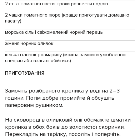
2 ст. л. томатної пасти, трохи розвести водою
2 чашки томатного пюре (краще приготувати домашню
пасату)
морська сіль і свіжомелений чорний перець
жменя чорних оливок
кілька гілочок розмарину (можна замінити улюбленою
спецією або взагалі обійтись)
ПРИГОТУВАННЯ
Замочіть розібраного кролика у воді на 2–3
години. Потім добре промийте й обсушіть
паперовим рушником.
На сковороді в оливковій олії обсмажте шматки
кролика з обох боків до золотистої скоринки.
Перекладіть на тарілку, посоліть і поперчіть.