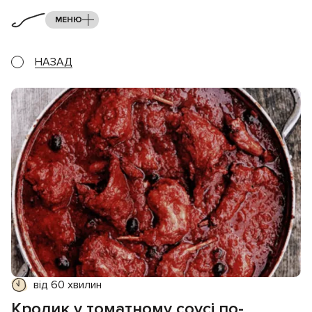
МЕНЮ
НАЗАД
від 60 хвилин
Кролик у томатному соусі по-