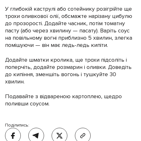
У глибокій каструлі або сотейнику розігрійте ще
трохи оливкової олії, обсмажте нарізану цибулю
до прозорості. Додайте часник, потім томатну
пасту (або через хвилину — пасату). Варіть соус
на повільному вогні приблизно 5 хвилин, злегка
помішуючи — він має ледь-ледь кипіти.
Додайте шматки кролика, ще трохи підсоліть і
поперчіть, додайте розмарин і оливки. Доведіть
до кипіння, зменшіть вогонь і тушкуйте 30
хвилин.
Подавайте з відвареною картоплею, щедро
поливши соусом.
Поділитись: