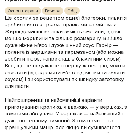
Основні страви
Вечеря
Обід
Це кролик за рецептом однієї блогерки, тільки я
зробила його з трьома правками на мій смак.
Жирні домашні вершки замість сметани, вдвічі
менше морквини та більше розмарину. Вийшло
дуже ніжне м’ясо і дуже цінний соус. Гарнір —
полента із вершками та пармезаном (або можна
зробити пюре, наприклад, з блакитним сиром).
Все, що не подужаєте в першу ж вечерю, можна
очистити (відокремити м’ясо від кістки та залити
соусом) і використовувати як швидку заготовку
для пасти.
Найпоширеніші та найсмачніші варіанти
приготування кролика, я вважаю, — у вершках, з
томатами або у вині. У вершках — найніжніший і
дуже по-теплому зимовий. З томатами — на
французький манір. Але якщо ви сумніваєтеся