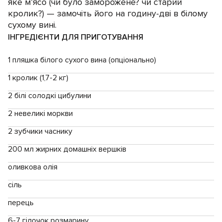
яке м’ясо (чи було заморожене? чи старий
кролик?) — замочіть його на годину-дві в білому
сухому вині.
ІНГРЕДІЄНТИ ДЛЯ ПРИГОТУВАННЯ
1 пляшка білого сухого вина (опціонально)
1 кролик (1,7-2 кг)
2 білі солодкі цибулини
2 невеликі моркви
2 зубчики часнику
200 мл жирних домашніх вершків
оливкова олія
сіль
перець
6-7 гілочок розмарину