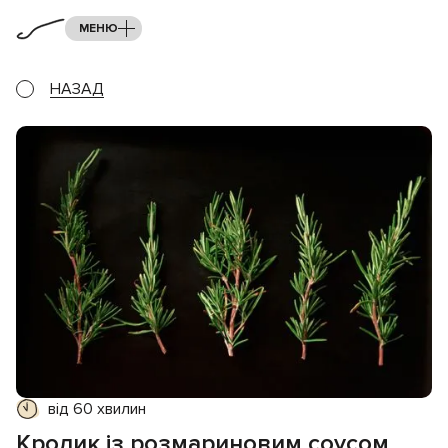
МЕНЮ
НАЗАД
від 60 хвилин
Кролик із розмариновим соусом