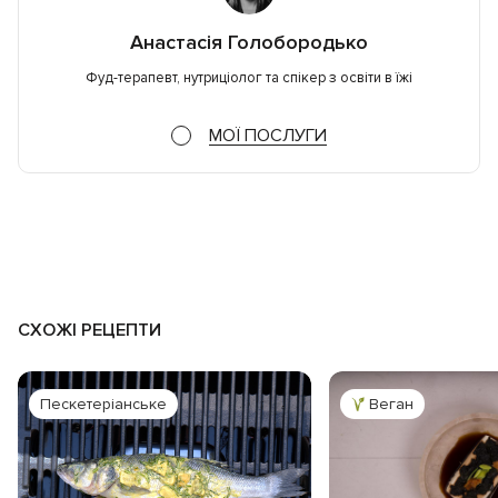
Анастасія Голобородько
Фуд-терапевт, нутриціолог та спікер з освіти в їжі
МОЇ ПОСЛУГИ
СХОЖІ РЕЦЕПТИ
Пескетеріанське
Веган