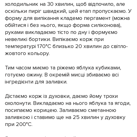
холодильник на 30 хвилин, щоб відпочило, але
оскільки пиріг швидкий, цей етап пропускаємо. У
форму для випікання кладемо пергамент (можна
обійтися і без нього, якщо форма силіконова),
руками викладаємо тісто по дну і формуємо
невеликі бортики. Випікаємо корж при
температурі 170°C близько 20 хвилин до світло-
жовтого кольору.
Тим часом миємо та ріжемо яблука кубиками,
готуємо ожину. В окремій мисці збиваємо всі
інгредієнти для заливки.
Дістаємо корж із духовки, даємо йому трохи
охолонути. Викладаємо на нього яблука та ягоди,
посипаємо корицею. Заливаємо сметанною
заливкою і ставимо ще на 25 хвилин у духовку
при 200°C.