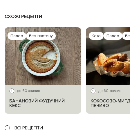
СХОЖІ РЕЦЕПТИ
Палео
Без глютену
Кето
Палео
Бе
до 60 хвилин
до 60 хвилин
БАНАНОВИЙ ФУДУЧНИЙ
КОКОСОВО-МИГ
КЕКС
ПЕЧИВО
ВСІ РЕЦЕПТИ