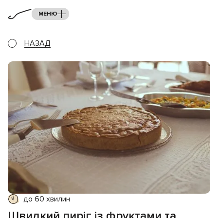
МЕНЮ
НАЗАД
до 60 хвилин
Швидкий пиріг із фруктами та