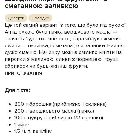
сметанною заливкою
Десерти
Солодке
Це той самий варіант "з того, що було під рукою".
А під рукою була пачка вершкового масла —
значить буде пісочне тісто, пара яблук і жменя
ожини — начинка, і сметана для заливки. Вийшло
дуже смачно! Начинку можна сміливо міняти на
персики з малиною, сливи з чорницею, груші,
абрикоси чи будь-які інші фрукти.
ПРИГОТУВАННЯ
Для тіста:
200 г борошна (приблизно 1 склянка)
200 г вершкового масла (пачка)
100 г цукру (приблизно 1/2 склянки)
1 яйце
1/2 ч. л. ваніліну