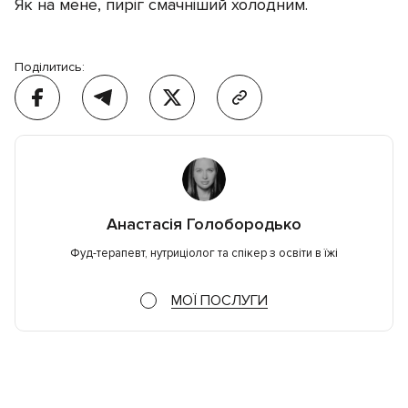
Як на мене, пиріг смачніший холодним.
Поділитись:
Анастасія Голобородько
Фуд-терапевт, нутриціолог та спікер з освіти в їжі
МОЇ ПОСЛУГИ