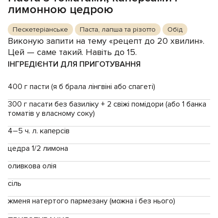
лимонною цедрою
Пескетеріанське
Паста, лапша та різотто
Обід
Виконую запити на тему «рецепт до 20 хвилин».
Цей — саме такий. Навіть до 15.
ІНГРЕДІЄНТИ ДЛЯ ПРИГОТУВАННЯ
400 г пасти (я б брала лінгвіні або спагеті)
300 г пасати без базиліку + 2 свіжі помідори (або 1 банка
томатів у власному соку)
4–5 ч. л. каперсів
цедра 1/2 лимона
оливкова олія
сіль
жменя натертого пармезану (можна і без нього)