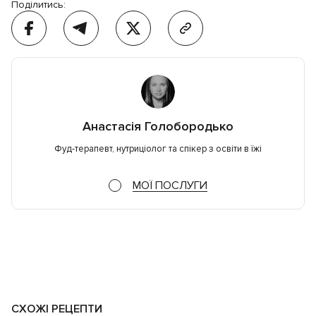
Поділитись:
Анастасія Голобородько
Фуд-терапевт, нутриціолог та спікер з освіти в їжі
МОЇ ПОСЛУГИ
СХОЖІ РЕЦЕПТИ