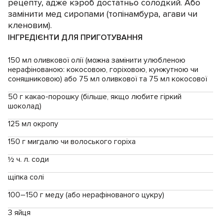
рецепту, адже кэроб достатньо солодкий. Або
замінити мед сиропами (топінамбура, агави чи
кленовим).
ІНГРЕДІЄНТИ ДЛЯ ПРИГОТУВАННЯ
150 мл оливкової олії (можна замінити улюбленою
нерафінованою: кокосовою, горіховою, кунжутною чи
соняшниковою) або 75 мл оливкової та 75 мл кокосової
50 г какао-порошку (більше, якщо любите гіркий
шоколад)
125 мл окропу
150 г мигдалю чи волоського горіха
½ ч. л. соди
щіпка солі
100–150 г меду (або нерафінованого цукру)
3 яйця