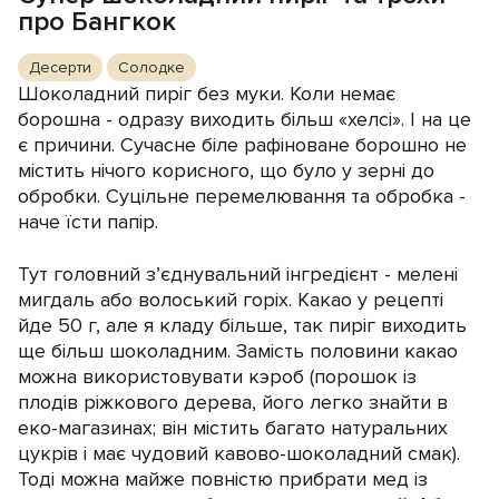
про Бангкок
Десерти
Солодке
Шоколадний пиріг без муки. Коли немає
борошна - одразу виходить більш «хелсі». І на це
є причини. Сучасне біле рафіноване борошно не
містить нічого корисного, що було у зерні до
обробки. Суцільне перемелювання та обробка -
наче їсти папір.
Тут головний з’єднувальний інгредієнт - мелені
мигдаль або волоський горіх. Какао у рецепті
йде 50 г, але я кладу більше, так пиріг виходить
ще більш шоколадним. Замість половини какао
можна використовувати кэроб (порошок із
плодів ріжкового дерева, його легко знайти в
еко-магазинах; він містить багато натуральних
цукрів і має чудовий кавово-шоколадний смак).
Тоді можна майже повністю прибрати мед із