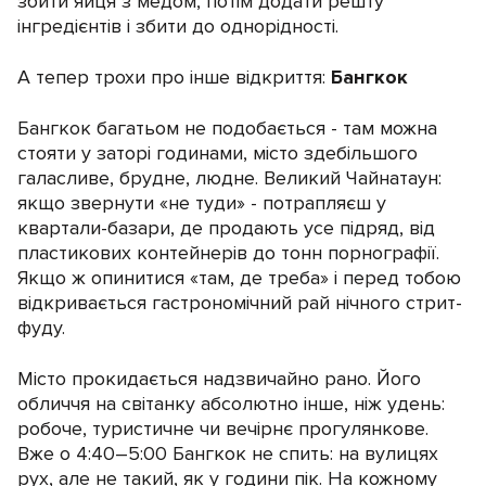
збити яйця з медом, потім додати решту
інгредієнтів і збити до однорідності.
А тепер трохи про інше відкриття:
Бангкок
Бангкок багатьом не подобається - там можна
стояти у заторі годинами, місто здебільшого
галасливе, брудне, людне. Великий Чайнатаун:
якщо звернути «не туди» - потрапляєш у
квартали-базари, де продають усе підряд, від
пластикових контейнерів до тонн порнографії.
Якщо ж опинитися «там, де треба» і перед тобою
відкривається гастрономічний рай нічного стрит-
фуду.
Місто прокидається надзвичайно рано. Його
обличчя на світанку абсолютно інше, ніж удень:
робоче, туристичне чи вечірнє прогулянкове.
Вже о 4:40–5:00 Бангкок не спить: на вулицях
рух, але не такий, як у години пік. На кожному