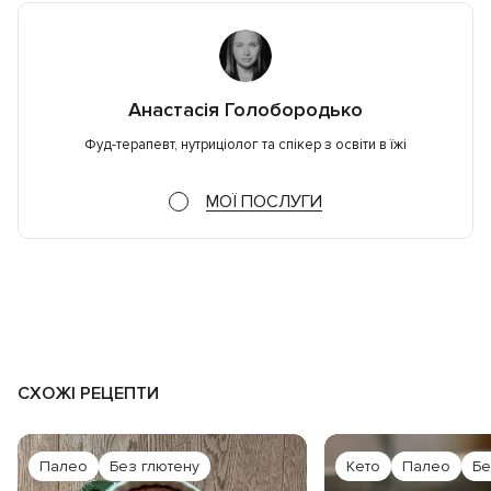
Анастасія Голобородько
Фуд-терапевт, нутриціолог та спікер з освіти в їжі
МОЇ ПОСЛУГИ
СХОЖІ РЕЦЕПТИ
Палео
Без глютену
Кето
Палео
Бе