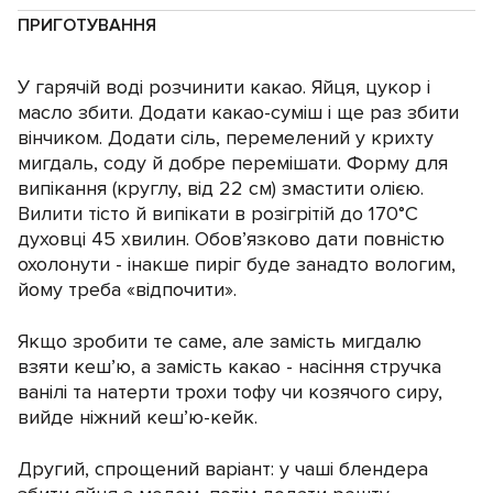
ПРИГОТУВАННЯ
У гарячій воді розчинити какао. Яйця, цукор і
масло збити. Додати какао-суміш і ще раз збити
вінчиком. Додати сіль, перемелений у крихту
мигдаль, соду й добре перемішати. Форму для
випікання (круглу, від 22 см) змастити олією.
Вилити тісто й випікати в розігрітій до 170°C
духовці 45 хвилин. Обов’язково дати повністю
охолонути - інакше пиріг буде занадто вологим,
йому треба «відпочити».
Якщо зробити те саме, але замість мигдалю
взяти кеш’ю, а замість какао - насіння стручка
ванілі та натерти трохи тофу чи козячого сиру,
вийде ніжний кеш’ю-кейк.
Другий, спрощений варіант: у чаші блендера