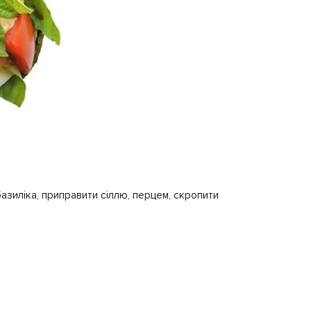
базиліка, приправити сіллю, перцем, скропити