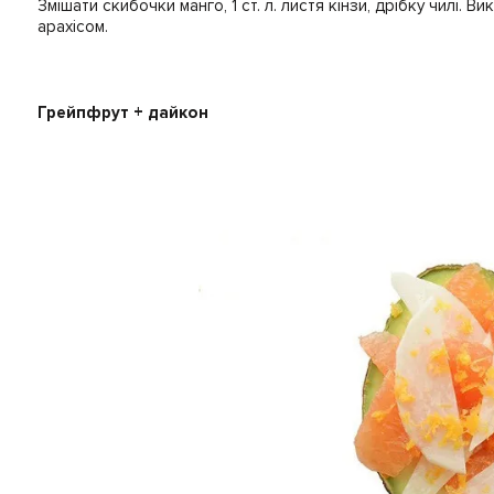
Змішати скибочки манго, 1 ст. л. листя кінзи, дрібку чилі.
арахісом.
Грейпфрут + дайкон