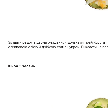
Змішати цедру з двома очищеними дольками грейпфрута, 
оливковою олією й дрібкою солі з цукром. Викласти на по
Кіноа + зелень