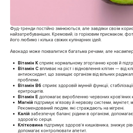
Фуд-тренди постійно змінюються, але завдяки своїм кори
найзатребуваніших. Кремовий, із горіховим присмаком, фот
його любимо і кілька свіжих кулінарних ідей.
Авокадо може похвалитися багатьма речами, але насампе
Вітамін K
сприяє нормальному згортанню крові й підтр
Вітамін С
впливає на ріст і відновлення клітин — від к
антиоксидант, що захищає організм від вільних радикал
проблеми.
Вітамін B6
сприяє здоровій імунній функції, стабіліза
еритроцитів.
Вітамін Е
допомагає виробленню червоних кров’яних кл
Магній
підтримує м’язову й нервову системи, імунітет, м
Рекомендований людям, які страждають на мігрені.
Калій
забезпечує баланс рідини в організмі, допомагає р
здоров’ю серця.
Клітковина
підтримує здоров’я кишківника, знижує ріве
допомагає контролювати апетит.