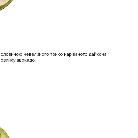
половиною невеликого тонко нарізаного дайкона,
ловинку авокадо.