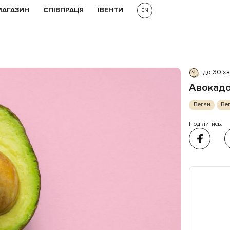
МАГАЗИН
СПІВПРАЦЯ
ІВЕНТИ
EN
до 30 х
Авокадо
Веган
Вег
Поділитись: