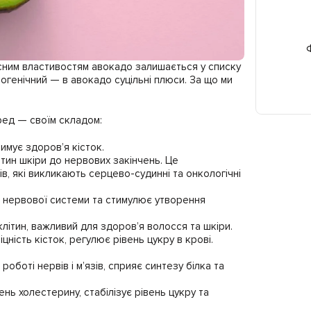
Ф
сним властивостям авокадо залишається у списку
огенічний — в авокадо суцільні плюси. За що ми
ред — своїм складом:
имує здоров’я кісток.
літин шкіри до нервових закінчень. Це
ів, які викликають серцево-судинні та онкологічні
ції нервової системи та стимулює утворення
ітин, важливий для здоров’я волосся та шкіри.
іцність кісток, регулює рівень цукру в крові.
оботі нервів і м’язів, сприяє синтезу білка та
нь холестерину, стабілізує рівень цукру та