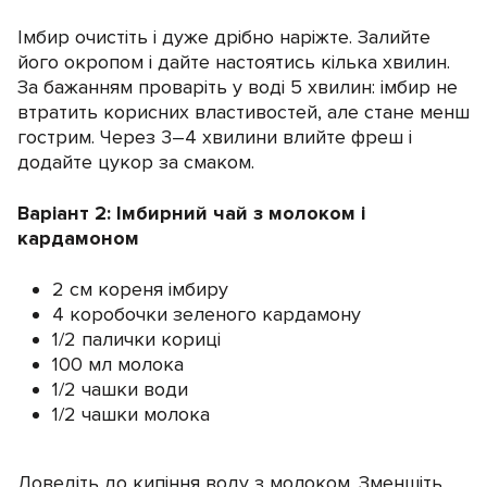
Імбир очистіть і дуже дрібно наріжте. Залийте
його окропом і дайте настоятись кілька хвилин.
За бажанням проваріть у воді 5 хвилин: імбир не
втратить корисних властивостей, але стане менш
гострим. Через 3–4 хвилини влийте фреш і
додайте цукор за смаком.
Варіант 2: Імбирний чай з молоком і
кардамоном
2 см кореня імбиру
4 коробочки зеленого кардамону
1/2 палички кориці
100 мл молока
1/2 чашки води
1/2 чашки молока
Доведіть до кипіння воду з молоком. Зменшіть