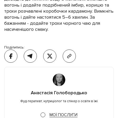
вогонь і додайте подрібнений імбир, корицю та
трохи розчавлені коробочки кардамону. Вимкніть
вогонь і дайте настоятися 5–6 хвилин. За
бажанням - додайте трохи чорного чаю для
насиченішого смаку.
Поділитись:
Анастасія Голобородько
Фуд-терапевт, нутриціолог та спікер з освіти в їжі
МОЇ ПОСЛУГИ