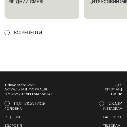
ЯГІДНИЙ СМУЗІ
ЦИТРУСОВИЙ ІМ
ВСІ РЕЦЕПТИ
ТІЛЬКИ КОРИСНА І
ДЛЯ
АКТУАЛЬНА ІНФОРМАЦІЯ
СПІВПРАЦІ
В МОЄМУ ТЕЛЕГРАМ КАНАЛІ
ТИСНИ
ПІДПИСАТИСЯ
СЮДИ
ГОЛОВНА
INSTAGRAM
РЕЦЕПТИ
FACEBOOK
ЗДОРОВ'Я
TELEGRAM