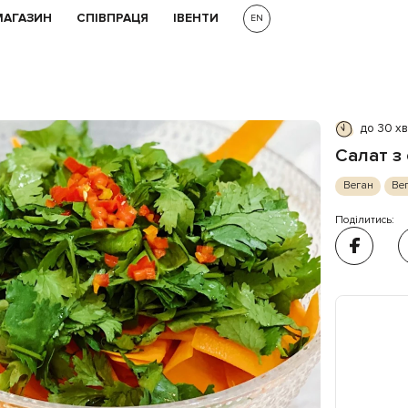
МАГАЗИН
СПІВПРАЦЯ
ІВЕНТИ
EN
до 30 х
Салат з 
Веган
Вег
Поділитись: