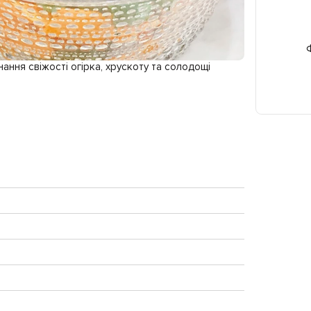
Ф
ння свіжості огірка, хрускоту та солодощі