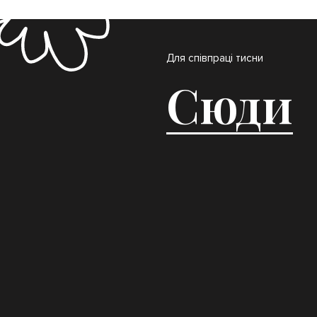
Для співпраці тисни
Сюди