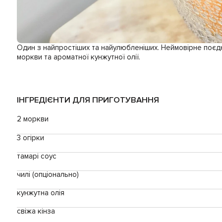
Один з найпростіших та найулюбленіших. Неймовірне поєдна
моркви та ароматної кунжутної олії.
ІНГРЕДІЄНТИ ДЛЯ ПРИГОТУВАННЯ
2 моркви
3 огірки
тамарі соус
чилі (опціонально)
кунжутна олія
свіжа кінза