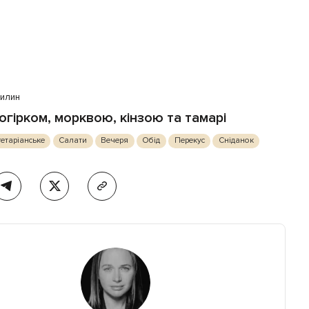
вилин
огірком, морквою, кінзою та тамарі
етаріанське
Салати
Вечеря
Обід
Перекус
Сніданок