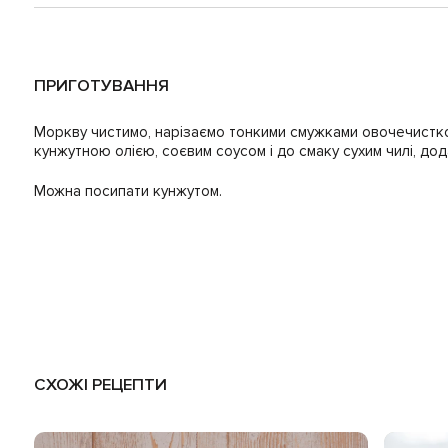
ПРИГОТУВАННЯ
Моркву чистимо, нарізаємо тонкими смужками овочечистко
кунжутною олією, соєвим соусом і до смаку сухим чилі, дод
Можна посипати кунжутом.
СХОЖІ РЕЦЕПТИ