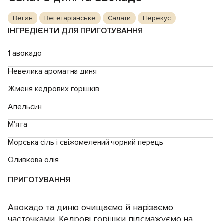
Веган
Вегетаріанське
Салати
Перекус
ІНГРЕДІЄНТИ ДЛЯ ПРИГОТУВАННЯ
1 авокадо
Невелика ароматна диня
Жменя кедрових горішків
Апельсин
М'ята
Морська сіль і свіжомелений чорний перець
Оливкова олія
ПРИГОТУВАННЯ
Авокадо та диню очищаємо й нарізаємо
часточками. Кедрові горішки підсмажуємо на