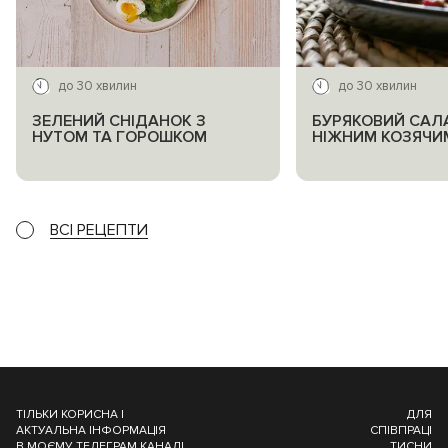
до 30 хвилин
до 30 хвилин
ЗЕЛЕНИЙ СНІДАНОК З
БУРЯКОВИЙ САЛА
НУТОМ ТА ГОРОШКОМ
НІЖНИМ КОЗЯЧИ
ВСІ РЕЦЕПТИ
ТІЛЬКИ КОРИСНА І
ДЛЯ
АКТУАЛЬНА ІНФОРМАЦІЯ
СПІВПРАЦІ
В МОЄМУ ТЕЛЕГРАМ КАНАЛІ
ТИСНИ