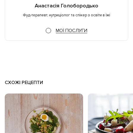
Анастасія Голобородько
Фуд-терапевт, нутриціолог та спікер з освіти в їжі
МОЇ ПОСЛУГИ
СХОЖІ РЕЦЕПТИ