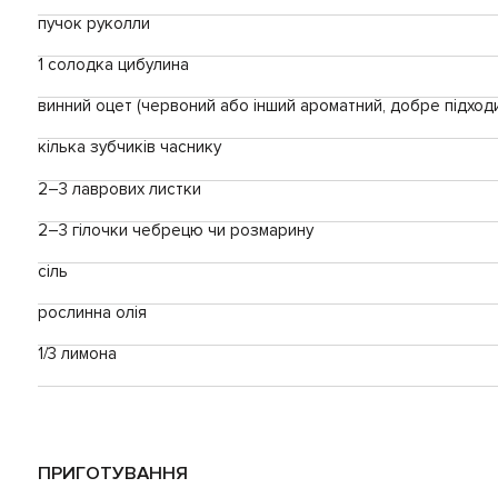
пучок руколли
1 солодка цибулина
винний оцет (червоний або інший ароматний, добре підход
кілька зубчиків часнику
2–3 лаврових листки
2–3 гілочки чебрецю чи розмарину
сіль
рослинна олія
1/3 лимона
ПРИГОТУВАННЯ