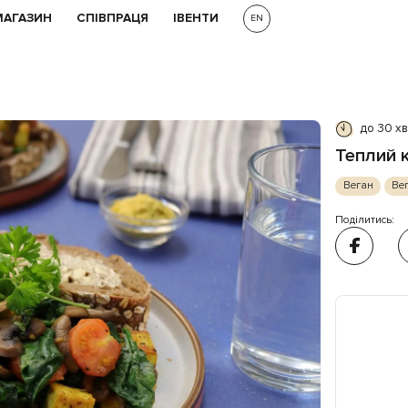
МАГАЗИН
СПІВПРАЦЯ
ІВЕНТИ
EN
до 30 х
Теплий 
Веган
Вег
Поділитись: