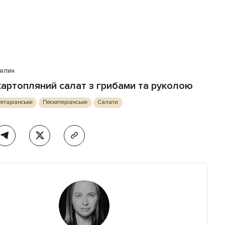
вилин
картопляний салат з грибами та руколою
етаріанське
Пескетеріанське
Салати