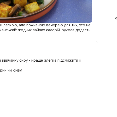
Ф
ти легкою, але поживною вечерею для тих, хто не
ріанський: жодних зайвих калорій, рукола додасть
 звичайну сиру - краще злегка підсмажити її
ин чи кінзу.