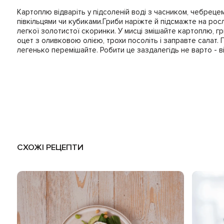
Картоплю відваріть у підсоленій воді з часником, чебрецем
півкільцями чи кубиками.Гриби наріжте й підсмажте на росл
легкої золотистої скоринки. У мисці змішайте картоплю, г
оцет з оливковою олією, трохи посоліть і заправте салат.
легенько перемішайте. Робити це заздалегідь не варто - ві
СХОЖІ РЕЦЕПТИ