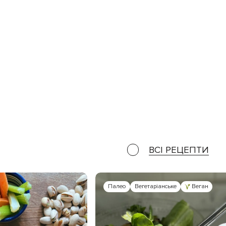
ВСІ РЕЦЕПТИ
Палео
Вегетаріанське
Веган