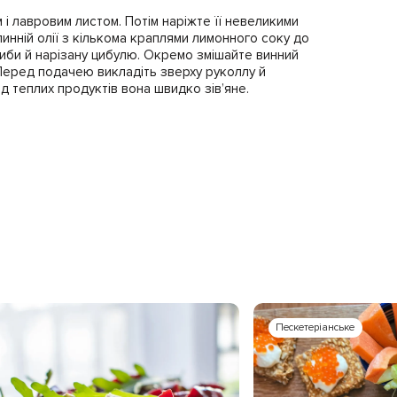
 і лавровим листом. Потім наріжте її невеликими
инній олії з кількома краплями лимонного соку до
риби й нарізану цибулю. Окремо змішайте винний
 Перед подачею викладіть зверху руколлу й
д теплих продуктів вона швидко зів’яне.
Пескетеріанське