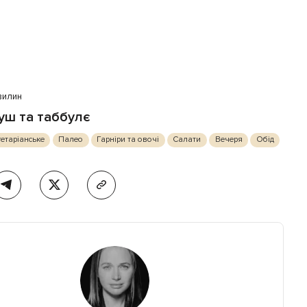
вилин
уш та таббулє
етаріанське
Палео
Гарніри та овочі
Салати
Вечеря
Обід