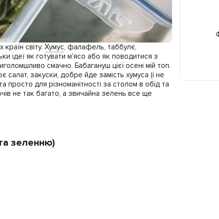
Ф
 країн світу.
Хумус
, фалафель, таббулє,
ки ідеї як готувати м’ясо або як поводитися з
риголомшливо смачно. Бабагануш цієї осені мій топ.
 салат, закуски, добре йде замість хумуса (і не
 та просто для різноманітності за столом в обід та
чів не так багато, а звичайна зелень все ще
та зеленню)