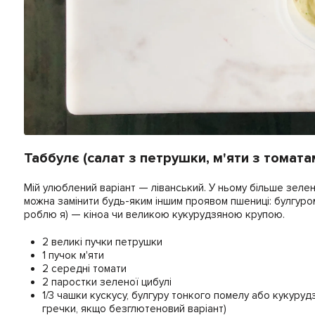
Таббулє (салат з петрушки, м'яти з томата
Мій улюблений варіант — ліванський. У ньому більше зелені
можна замінити будь-яким іншим проявом пшениці: булгуро
роблю я) — кіноа чи великою кукурудзяною крупою.
2 великі пучки петрушки
1 пучок м'яти
2 середні томати
2 паростки зеленої цибулі
1/3 чашки кускусу, булгуру тонкого помелу або кукуруд
гречки, якщо безглютеновий варіант)