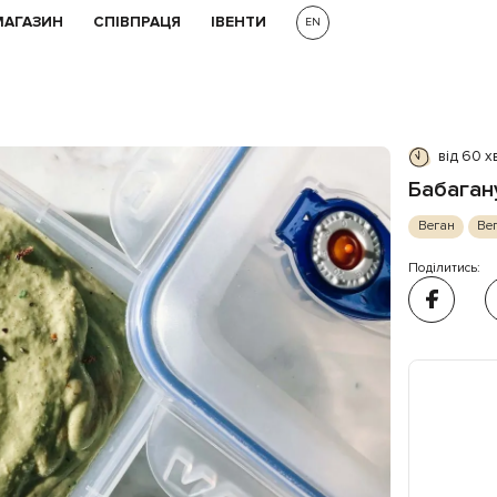
МАГАЗИН
СПІВПРАЦЯ
ІВЕНТИ
EN
від 60 х
Бабаган
Веган
Вег
Поділитись: