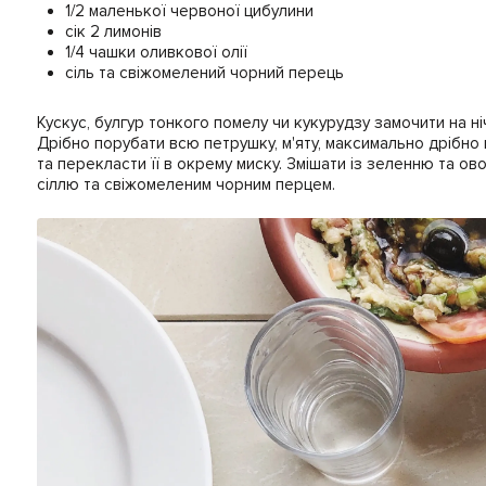
1/2 маленької червоної цибулини
сік 2 лимонів
1/4 чашки оливкової олії
сіль та свіжомелений чорний перець
Кускус, булгур тонкого помелу чи кукурудзу замочити на н
Дрібно порубати всю петрушку, м'яту, максимально дрібно н
та перекласти її в окрему миску. Змішати із зеленню та о
сіллю та свіжомеленим чорним перцем.