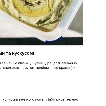
ми та кускусом)
 та менше пшениці. Кускус у рецепті, звичайно,
м, спельтою, камутом, полбою, а ще краще (як
зяної крупи великого помелу (або кіноа, зеленої