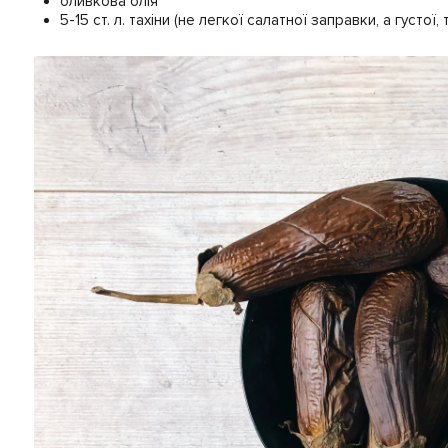
оливкова олія
5-15 ст. л. тахіни (не легкої салатної заправки, а густої,