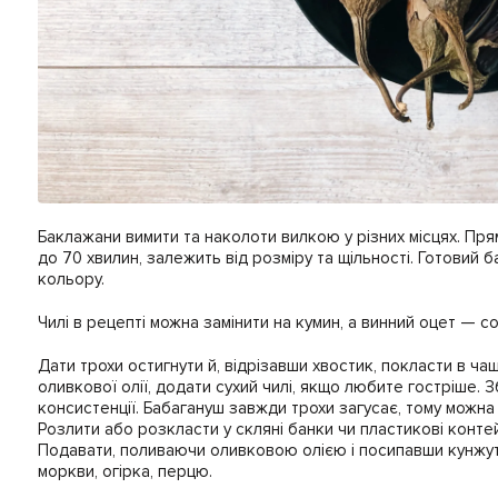
Баклажани вимити та наколоти вилкою у різних місцях. Прям
до 70 хвилин, залежить від розміру та щільності. Готовий
кольору.
Чилі в рецепті можна замінити на кумин, а винний оцет — с
Дати трохи остигнути й, відрізавши хвостик, покласти в ч
оливкової олії, додати сухий чилі, якщо любите гостріше. 
консистенції. Бабагануш завжди трохи загусає, тому можна 
Розлити або розкласти у скляні банки чи пластикові контей
Подавати, поливаючи оливковою олією і посипавши кунжут
моркви, огірка, перцю.