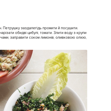
іч. Петрушку заздалегідь промити й посушити.
арізати обидві цибулі, томати. Злити воду з крупи
вочами, заправити соком лимонів, оливковою олією,