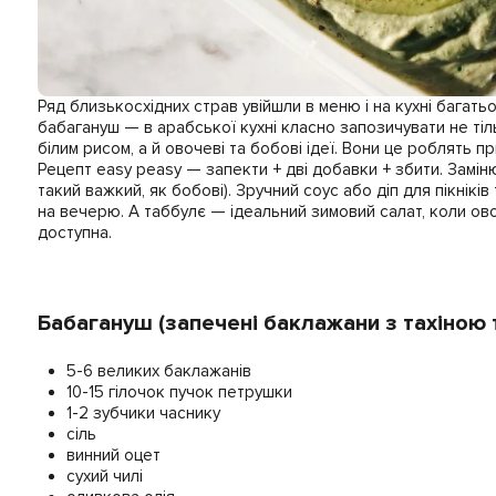
Ряд близькосхідних страв увійшли в меню і на кухні багатьох
бабагануш — в арабської кухні класно запозичувати не тіль
білим рисом, а й овочеві та бобові ідеї. Вони це роблять п
Рецепт easy peasy — запекти + дві добавки + збити. Замінює
такий важкий, як бобові). Зручний соус або діп для пікніків
на вечерю. А таббулє — ідеальний зимовий салат, коли ово
доступна.
Бабагануш (запечені баклажани з тахіною 
5-6 великих баклажанів
10-15 гілочок пучок петрушки
1-2 зубчики часнику
сіль
винний оцет
сухий чилі