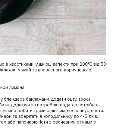
о з хвостиками, у шкірці запекти при 200°C від 50
 баклажан м'який та впевненого коричневого
оком лимона.
ашу блендера баклажани, додати оцту, трохи
Збити, додаючи за потребою воду, до потрібної
сміливо робити трохи рідкішим, ніж плануєте їсти.
нери та зберігати в холодильнику до 4-5 днів.
ом або паприкою. Їсти з овочевими стіками з