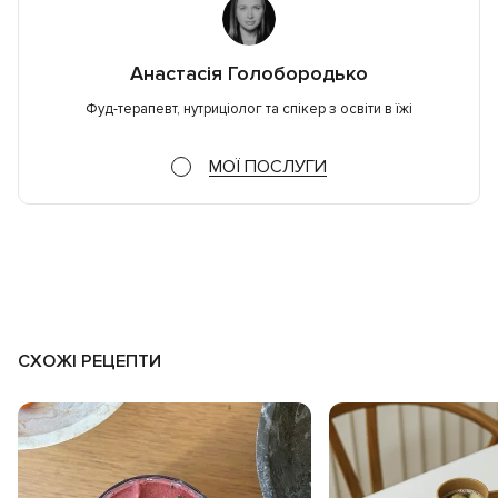
Анастасія Голобородько
Фуд-терапевт, нутриціолог та спікер з освіти в їжі
МОЇ ПОСЛУГИ
СХОЖІ РЕЦЕПТИ