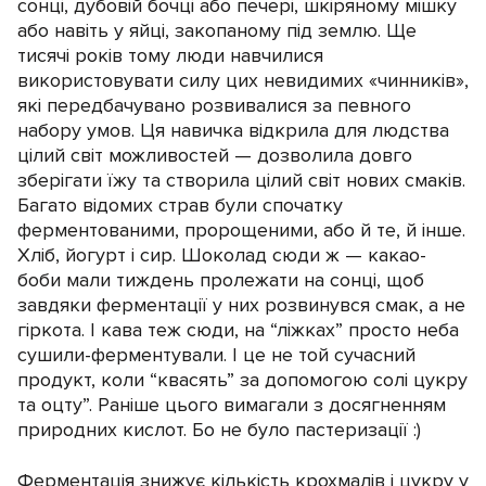
сонці, дубовій бочці або печері, шкіряному мішку
або навіть у яйці, закопаному під землю. Ще
тисячі років тому люди навчилися
використовувати силу цих невидимих ​​«чинників»,
які передбачувано розвивалися за певного
набору умов. Ця навичка відкрила для людства
цілий світ можливостей — дозволила довго
зберігати їжу та створила цілий світ нових смаків.
Багато відомих страв були спочатку
ферментованими, пророщеними, або й те, й інше.
Хліб, йогурт і сир. Шоколад сюди ж — какао-
боби мали тиждень пролежати на сонці, щоб
завдяки ферментації у них розвинувся смак, а не
гіркота. І кава теж сюди, на “ліжках” просто неба
сушили-ферментували. І це не той сучасний
продукт, коли “квасять” за допомогою солі цукру
та оцту”. Раніше цього вимагали з досягненням
природних кислот. Бо не було пастеризації :)
Ферментація знижує кількість крохмалів і цукру у