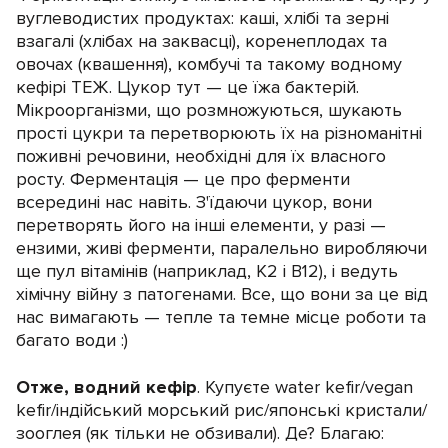
вуглеводистих продуктах: каші, хлібі та зерні
взагалі (хлібах на заквасці), коренеплодах та
овочах (квашення), комбучі та такому водному
кефірі ТЕЖ. Цукор тут — це їжа бактерій.
Мікроорганізми, що розмножуються, шукають
прості цукри та перетворюють їх на різноманітні
поживні речовини, необхідні для їх власного
росту. Ферментація — це про ферменти
всередині нас навіть. З'їдаючи цукор, вони
перетворять його на інші елементи, у разі —
ензими, живі ферменти, паралельно виробляючи
ще пул вітамінів (наприклад, К2 і В12), і ведуть
хімічну війну з патогенами. Все, що вони за це від
нас вимагають — тепле та темне місце роботи та
багато води :)
Отже, водний кефір
. Купуєте water kefir/vegan
kefir/індійський морський рис/японські кристали/
зооглея (як тільки не обзивали). Де? Благаю: