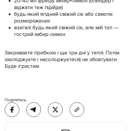
20-40 мл фрешу імбир+лимон (блендер і
віджати теж підійде)
будь-який ягідний свіжий сік або самотік
розморожених
взагалі будь-який свіжий сік, але мій топ —
гострий імбир-лимон
Закриваєте пробкою і ще три дні у теплі. Потім
охолоджуєте і насолоджуєтеся) не збовтувати.
Буде ігристим.
Поділитись: