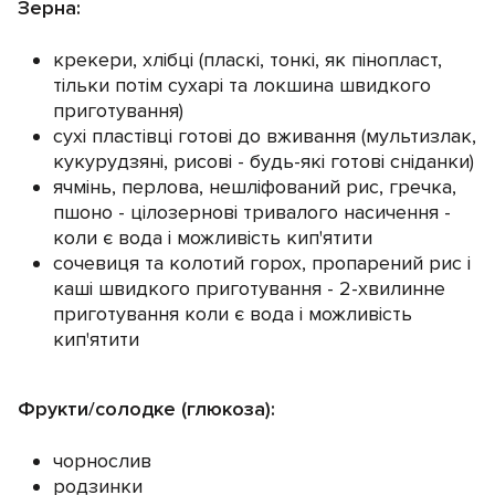
Зерна:
крекери, хлібці (пласкі, тонкі, як пінопласт,
тільки потім сухарі та локшина швидкого
приготування)
сухі пластівці готові до вживання (мультизлак,
кукурудзяні, рисові - будь-які готові сніданки)
ячмінь, перлова, нешліфований рис, гречка,
пшоно - цілозернові тривалого насичення -
коли є вода і можливість кип'ятити
сочевиця та колотий горох, пропарений рис і
каші швидкого приготування - 2-хвилинне
приготування коли є вода і можливість
кип'ятити
Фрукти/солодке (глюкоза):
чорнослив
родзинки