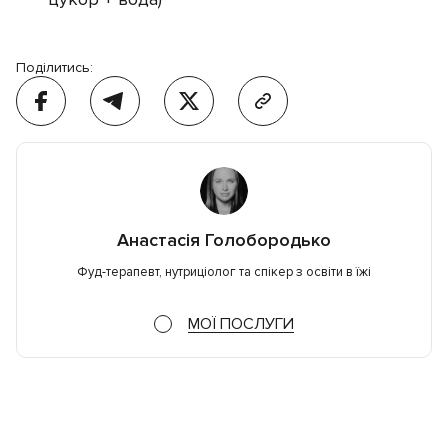
Поділитись:
Анастасія Голобородько
Фуд-терапевт, нутриціолог та спікер з освіти в їжі
МОЇ ПОСЛУГИ