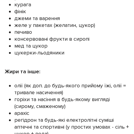
курага
фінік
джеми та варення
желе у пакетах (желатин, цукор)
печиво
консервовані фрукти в сиропі
мед та цукор
цукерки-льодяники
Жири та інше:
олії (як доп. до будь-якого прийому їжі, олії =
тривале насичення)
горіхи та насіння в будь-якому вигляді
(сирому, смаженому)
арахіс
регідрон та будь-які електролітні суміші
аптечні та спортивні (у простих умовах - сіль +
цукор + вода)