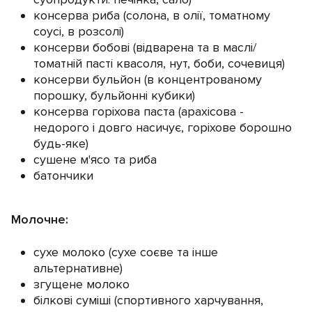
консерва риба (солона, в олії, томатному
соусі, в розсолі)
консерви бобові (відварена та в маслі/
томатній пасті квасоля, нут, боби, сочевиця)
консерви бульйон (в концентрованому
порошку, бульйонні кубики)
консерва горіхова паста (арахісова -
недорого і довго насичує, горіхове борошно
будь-яке)
сушене м'ясо та риба
батончики
Молочне:
сухе молоко (сухе соєве та інше
альтернативне)
згущене молоко
білкові суміші (спортивного харчування,