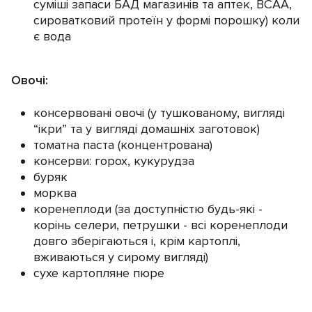
суміші запаси БАД магазинів та аптек, ВСАА,
сироватковий протеїн у формі порошку) коли
є вода
Овочі:
консервовані овочі (у тушкованому, вигляді
“ікри” та у вигляді домашніх заготовок)
томатна паста (концентрована)
консерви: горох, кукурудза
буряк
морква
коренеплоди (за доступністю будь-які -
корінь селери, петрушки - всі коренеплоди
довго зберігаються і, крім картоплі,
вживаються у сирому вигляді)
cухе картопляне пюре