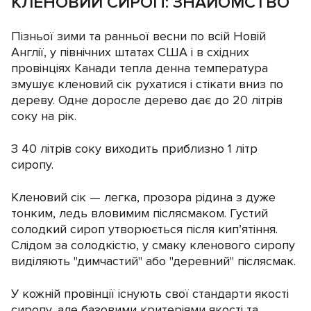
КЛЕНОВИЙ СИРОП: ЗНАЙОМСТВО
Пізньої зими та ранньої весни по всій Новій
Англії, у північних штатах США і в східних
провінціях Канади тепла денна температура
змушує кленовий сік рухатися і стікати вниз по
дереву. Одне доросле дерево дає до 20 літрів
соку на рік.
З 40 літрів соку виходить приблизно 1 літр
сиропу.
Кленовий сік — легка, прозора рідина з дуже
тонким, ледь вловимим післясмаком. Густий
солодкий сироп утворюється після кип’ятіння.
Слідом за солодкістю, у смаку кленового сиропу
виділяють "димчастий" або "деревний" післясмак.
У кожній провінції існують свої стандарти якості
сиропу, але базовими критеріями якості та