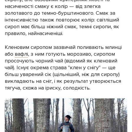
насиченості смаку є колір — від злегка
золотавого до темно-бурштинового. Смак за
інтенсивністю також повторює колір: світліший
сироп має більш ніжний смак, темні сиропи, як
правило, найнасиченіші.
Кленовим сиропом зазвичай поливають млинці
або
вафлі
, з ним готують морозиво, сиропом
просочують чорний чай (відомий як кленовий
чай). Існує окрема страва "клен у снігу" — ще
більш уварений сік (щільніший, ніж для сиропу)
викладають на сніг, і як результат утворюється
тягуча, схожа на іриску, солодкість.