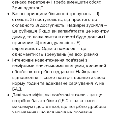
ознака перетрену і треба зменшити обсяг.
Зрив адаптації
Базові принципи більшості тренувань – 1)
сталість 2) поступовість, від простого до
складного 3) доступність. Надмірні зусилля –
це руйнація. Якщо ви запам'ятаєте це нехитру
думку, то ваше життя в спорті буде довгим і
приємним. 4) індивідуальність. 5)
варіативність. Одна з помилок – це
одноманітність тренувань (на всіх рівнях)
Інтенсивні навантаження пов'язані з
помірними гіпоксичними явищами, кисневий
обов'язок потрібно віддавати! Найкраще
відновлення – свіже повітря, висипати свою
норму годин та адекватне харчування. А не
БАД.
Декілька міфів, які пов'язані з їжею - це що
потрібно багато білка (1,5-2 г на кг ваги -
максимум і достатньо), що потрібно дробове
харчування і що вся надія на добавки)