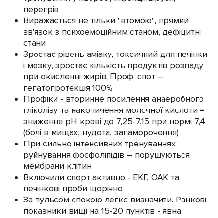
перегрів
Виражається не тільки "втомою", прямий
зв'язок з психоемоційним станом, дефіцитні
стани
Зростає рівень аміаку, токсичний для печінки
і мозку, зростає кількість продуктів розпаду
при окисленні жирів. Проф. спот –
гепатопротекція 100%
Профіки - вторинне посилення анаеробного
гліколізу та накопичення молочної кислоти =
зниження рН крові до 7,25-7,15 при нормі 7,4
(болі в мищах, нудота, запаморочення)
При сильно інтенсивних тренуваннях
руйнування фосфоліпідів – порушуються
мембрани клітин
Включили спорт активно - ЕКГ, ОАК та
печінкові проби щорічно
За пульсом спокою легко визначити. Ранкові
показники вищі на 15-20 пунктів - явна