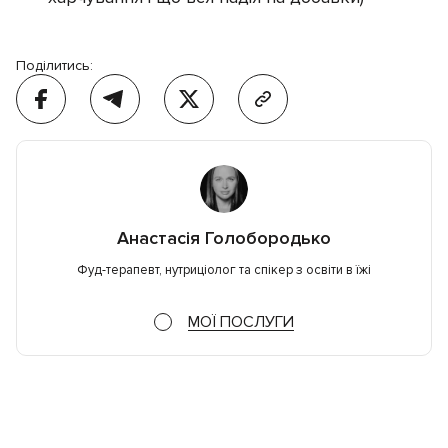
Поділитись:
Анастасія Голобородько
Фуд-терапевт, нутриціолог та спікер з освіти в їжі
МОЇ ПОСЛУГИ