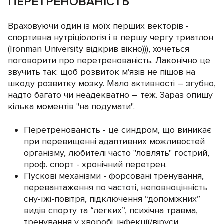
ПЕРЕТРЕНОВАНІСТЬ
Враховуючи один із моїх перших векторів -
спортивна нутріціологія і в першу чергу триатлон
(Ironman University відкрив вікно))), хочеться
поговорити про перетренованість. Лаконічно це
звучить так: щоб розвиток м'язів не пішов на
шкоду розвитку мозку. Мало активності – згубно,
надто багато чи неадекватно – теж. Зараз опишу
кілька моментів "на подумати".
Перетренованість - це синдром, що виникає
при перевищенні адаптивних можливостей
організму, любителі часто "ловлять" гострий,
проф. спорт - хронічний перетрен.
Пускові механізми - форсовані тренування,
перевантаження по частоті, неповноцінність
сну-їжі-повітря, підключення “допоміжних”
видів спорту та “легких”, психічна травма,
тренування у хворобі, інфекції/віруси,