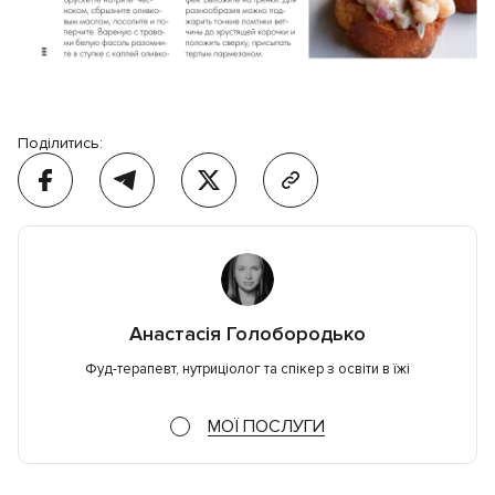
Поділитись:
Анастасія Голобородько
Фуд-терапевт, нутриціолог та спікер з освіти в їжі
МОЇ ПОСЛУГИ