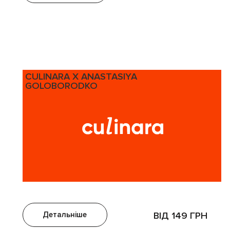
CULINARA X ANASTASIYA
GOLOBORODKO
Детальніше
ВІД 149 ГРН