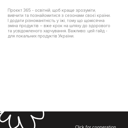
Проєкт 365 - освітній, щоб краще зрозуміти,
вивчити та познайомитися з сезонами своєї країни.
І додати різноманітність у їжі, тому що щомісячна
зміна продуктів – вже крок на шляху до здорового
та усвідомленого харчування. Важливо: цей гайд -
для локальних продуктів України.
Click for cooperation