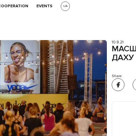
COOPERATION
EVENTS
UA
10.8.21
МАСШТ
ДАХУ 
Share: